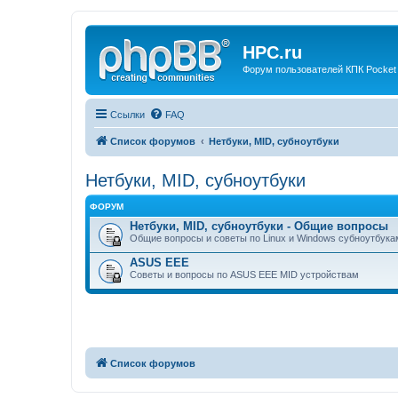
HPC.ru
Форум пользователей КПК Pocket
Ссылки
FAQ
Список форумов
Нетбуки, MID, субноутбуки
Нетбуки, MID, субноутбуки
ФОРУМ
Нетбуки, MID, субноутбуки - Общие вопросы
Общие вопросы и советы по Linux и Windows субноутбук
ASUS EEE
Советы и вопросы по ASUS EEE MID устройствам
Список форумов