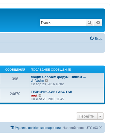
Поиск
Расширенный по
Вход
СООБЩЕНИЯ
ПОСЛЕДНЕЕ СООБЩЕНИЕ
Люди! Спасаем форум! Пишем …
398
П
dr. Vadim
е
Сб апр 23, 2016 16:02
р
е
ТЕХНИЧЕСКИЕ РАБОТЫ!
24670
й
П
root
т
е
Пн июл 25, 2016 11:45
и
р
к
е
п
й
о
т
Перейти
с
и
л
к
е
п
д
о
Удалить cookies конференции
Часовой пояс:
UTC+03:00
н
с
е