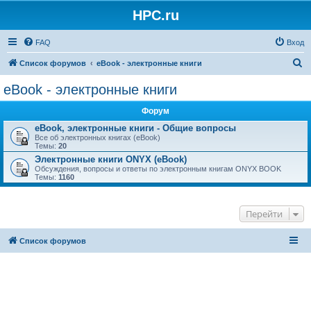
HPC.ru
FAQ
Вход
П
Список форумов
eBook - электронные книги
о
eBook - электронные книги
и
Форум
с
eBook, электронные книги - Общие вопросы
к
Все об электронных книгах (eBook)
Темы:
20
Электронные книги ONYX (eBook)
Обсуждения, вопросы и ответы по электронным книгам ONYX BOOK
Темы:
1160
Перейти
Список форумов