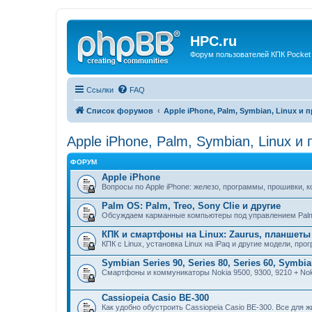
HPC.ru
Форум пользователей КПК Pocket
Ссылки
FAQ
Список форумов
Apple iPhone, Palm, Symbian, Linux и 
Apple iPhone, Palm, Symbian, Linux и
ФОРУМ
Apple iPhone
Вопросы по Apple iPhone: железо, программы, прошивки, 
Palm OS: Palm, Treo, Sony Clie и другие
Обсуждаем карманные компьютеры под управлением Pal
КПК и смартфоны на Linux: Zaurus, планшеты 
КПК с Linux, установка Linux на iPaq и другие модели, пр
Symbian Series 90, Series 80, Series 60, Symbi
Смартфоны и коммуникаторы Nokia 9500, 9300, 9210 + No
Cassiopeia Casio BE-300
Как удобно обустроить Cassiopeia Casio BE-300. Все для ж