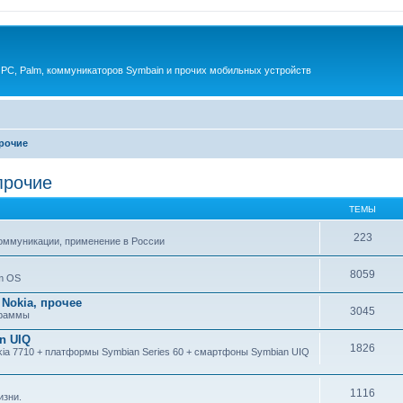
 PC, Palm, коммуникаторов Symbain и прочих мобильных устройств
прочие
 прочие
ТЕМЫ
223
коммуникации, применение в России
8059
m OS
Nokia, прочее
3045
ограммы
an UIQ
1826
kia 7710 + платформы Symbian Series 60 + смартфоны Symbian UIQ
1116
изни.