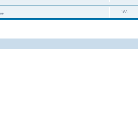
188
ное