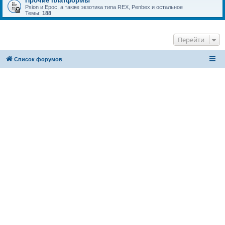
Прочие платформы
Psion и Epoc, а также экзотика типа REX, Penbex и остальное
Темы:
188
Перейти
Список форумов