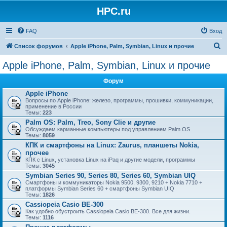
HPC.ru
FAQ
Вход
П
Список форумов
Apple iPhone, Palm, Symbian, Linux и прочие
о
Apple iPhone, Palm, Symbian, Linux и прочие
и
Форум
с
Apple iPhone
к
Вопросы по Apple iPhone: железо, программы, прошивки, коммуникации,
применение в России
Темы:
223
Palm OS: Palm, Treo, Sony Clie и другие
Обсуждаем карманные компьютеры под управлением Palm OS
Темы:
8059
КПК и смартфоны на Linux: Zaurus, планшеты Nokia,
прочее
КПК с Linux, установка Linux на iPaq и другие модели, программы
Темы:
3045
Symbian Series 90, Series 80, Series 60, Symbian UIQ
Смартфоны и коммуникаторы Nokia 9500, 9300, 9210 + Nokia 7710 +
платформы Symbian Series 60 + смартфоны Symbian UIQ
Темы:
1826
Cassiopeia Casio BE-300
Как удобно обустроить Cassiopeia Casio BE-300. Все для жизни.
Темы:
1116