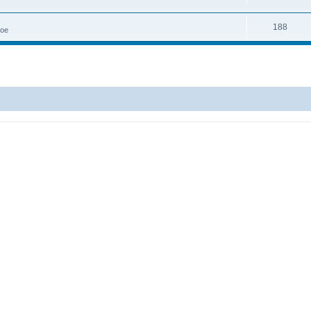
188
ное