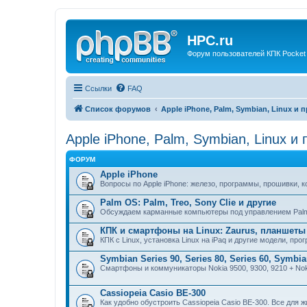
HPC.ru
Форум пользователей КПК Pocket
Ссылки
FAQ
Список форумов
Apple iPhone, Palm, Symbian, Linux и 
Apple iPhone, Palm, Symbian, Linux и
ФОРУМ
Apple iPhone
Вопросы по Apple iPhone: железо, программы, прошивки, 
Palm OS: Palm, Treo, Sony Clie и другие
Обсуждаем карманные компьютеры под управлением Pal
КПК и смартфоны на Linux: Zaurus, планшеты 
КПК с Linux, установка Linux на iPaq и другие модели, пр
Symbian Series 90, Series 80, Series 60, Symbi
Смартфоны и коммуникаторы Nokia 9500, 9300, 9210 + No
Cassiopeia Casio BE-300
Как удобно обустроить Cassiopeia Casio BE-300. Все для ж