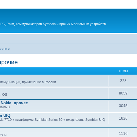
 PC, Palm, коммуникаторов Symbain и прочих мобильных устройств
прочие
 прочие
ТЕМЫ
223
коммуникации, применение в России
8059
m OS
Nokia, прочее
3045
ограммы
an UIQ
1826
kia 7710 + платформы Symbian Series 60 + смартфоны Symbian UIQ
1116
изни.