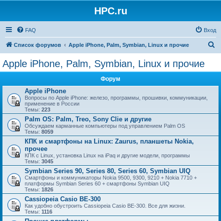
HPC.ru
FAQ
Вход
П
Список форумов
Apple iPhone, Palm, Symbian, Linux и прочие
о
Apple iPhone, Palm, Symbian, Linux и прочие
и
Форум
с
Apple iPhone
к
Вопросы по Apple iPhone: железо, программы, прошивки, коммуникации,
применение в России
Темы:
223
Palm OS: Palm, Treo, Sony Clie и другие
Обсуждаем карманные компьютеры под управлением Palm OS
Темы:
8059
КПК и смартфоны на Linux: Zaurus, планшеты Nokia,
прочее
КПК с Linux, установка Linux на iPaq и другие модели, программы
Темы:
3045
Symbian Series 90, Series 80, Series 60, Symbian UIQ
Смартфоны и коммуникаторы Nokia 9500, 9300, 9210 + Nokia 7710 +
платформы Symbian Series 60 + смартфоны Symbian UIQ
Темы:
1826
Cassiopeia Casio BE-300
Как удобно обустроить Cassiopeia Casio BE-300. Все для жизни.
Темы:
1116