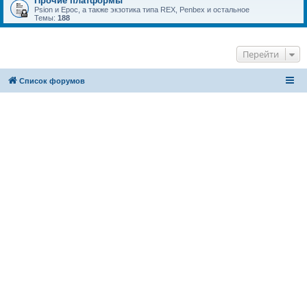
Прочие платформы
Psion и Epoc, а также экзотика типа REX, Penbex и остальное
Темы:
188
Перейти
Список форумов