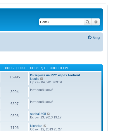
Поиск
Расширенный по
Вход
СООБЩЕНИЯ
ПОСЛЕДНЕЕ СООБЩЕНИЕ
Интернет на РРС через Android
15995
П
isquite
е
Ср сен 04, 2013 09:04
р
е
Нет сообщений
3994
й
т
и
Нет сообщений
к
6397
п
о
с
П
sasha1408
9598
л
е
Вс окт 13, 2013 19:17
е
р
д
е
П
Nicholas
7106
н
й
е
Сб окт 12, 2013 23:27
е
т