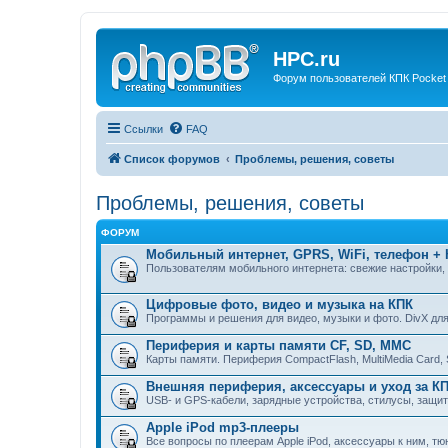
HPC.ru
Форум пользователей КПК Pocket
Ссылки
FAQ
Список форумов
Проблемы, решения, советы
Проблемы, решения, советы
ФОРУМ
Мобильный интернет, GPRS, WiFi, телефон +
Пользователям мобильного интернета: свежие настройки,
Цифровые фото, видео и музыка на КПК
Программы и решения для видео, музыки и фото. DivX для
Периферия и карты памяти CF, SD, MMC
Карты памяти. Периферия CompactFlash, MultiMedia Card, Se
Внешняя периферия, аксессуары и уход за К
USB- и GPS-кабели, зарядные устройства, стилусы, защит
Apple iPod mp3-плееры
Все вопросы по плеерам Apple iPod, аксессуары к ним, тю