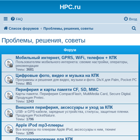
HPC.ru
FAQ
Вход
П
Список форумов
Проблемы, решения, советы
о
Проблемы, решения, советы
и
Форум
с
Мобильный интернет, GPRS, WiFi, телефон + КПК
к
Пользователям мобильного интернета: свежие настройки, операторы,
рекомендации
Темы:
3681
Цифровые фото, видео и музыка на КПК
Программы и решения для видео, музыки и фото. DivX для Palm, Pocket PC
Темы:
851
Периферия и карты памяти CF, SD, MMC
Карты памяти. Периферия CompactFlash, MultiMedia Card, Secure Digital.
Продукция Pretec.
Темы:
1243
Внешняя периферия, аксессуары и уход за КПК
USB- и GPS-кабели, зарядные устройства, стилусы, защитные пленки.
Продукция PocketNature.
Темы:
1796
Apple iPod mp3-плееры
Все вопросы по плеерам Apple iPod, аксессуары к ним, тюнинг
Темы:
1295
Программирование для КПК