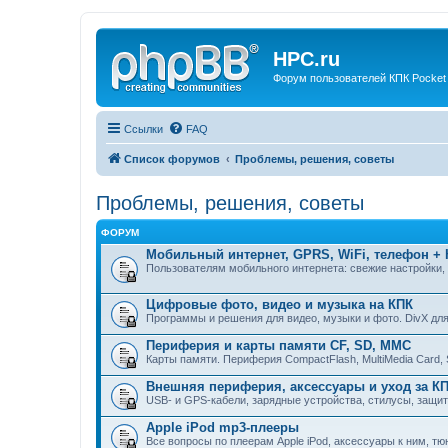
HPC.ru
Форум пользователей КПК Pocket
Ссылки
FAQ
Список форумов
Проблемы, решения, советы
Проблемы, решения, советы
ФОРУМ
Мобильный интернет, GPRS, WiFi, телефон +
Пользователям мобильного интернета: свежие настройки,
Цифровые фото, видео и музыка на КПК
Программы и решения для видео, музыки и фото. DivX для
Периферия и карты памяти CF, SD, MMC
Карты памяти. Периферия CompactFlash, MultiMedia Card, Se
Внешняя периферия, аксессуары и уход за К
USB- и GPS-кабели, зарядные устройства, стилусы, защит
Apple iPod mp3-плееры
Все вопросы по плеерам Apple iPod, аксессуары к ним, тю