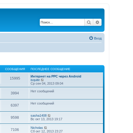
Поиск
Расширенный по
Вход
СООБЩЕНИЯ
ПОСЛЕДНЕЕ СООБЩЕНИЕ
Интернет на РРС через Android
15995
П
isquite
е
Ср сен 04, 2013 09:04
р
е
Нет сообщений
3994
й
т
и
Нет сообщений
к
6397
п
о
с
П
sasha1408
9598
л
е
Вс окт 13, 2013 19:17
е
р
д
е
П
Nicholas
7106
н
й
е
Сб окт 12, 2013 23:27
е
т