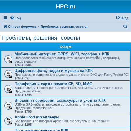
HPC.ru
FAQ
Вход
П
Список форумов
Проблемы, решения, советы
о
Проблемы, решения, советы
и
Форум
с
Мобильный интернет, GPRS, WiFi, телефон + КПК
к
Пользователям мобильного интернета: свежие настройки, операторы,
рекомендации
Темы:
3681
Цифровые фото, видео и музыка на КПК
Программы и решения для видео, музыки и фото. DivX для Palm, Pocket PC
Темы:
851
Периферия и карты памяти CF, SD, MMC
Карты памяти. Периферия CompactFlash, MultiMedia Card, Secure Digital.
Продукция Pretec.
Темы:
1243
Внешняя периферия, аксессуары и уход за КПК
USB- и GPS-кабели, зарядные устройства, стилусы, защитные пленки.
Продукция PocketNature.
Темы:
1796
Apple iPod mp3-плееры
Все вопросы по плеерам Apple iPod, аксессуары к ним, тюнинг
Темы:
1295
Программирование для КПК