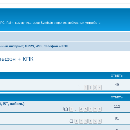
 PC, Palm, коммуникаторов Symbain и прочих мобильных устройств
ный интернет, GPRS, WiFi, телефон + КПК
елефон + КПК
енный поиск
ОТВЕТЫ
49
1
2
3
4
ОТВЕТЫ
, BT, кабель)
112
1
4
5
6
7
8
…
81
1
2
3
4
5
6