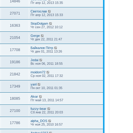
14846
Пт апр 12, 2013 15:35
Светослав
27071
Пт апр 12, 2013 15:33
StopDolgam
16363
Чт сен 27, 2012 10:12
Gerge
21054
Чт дек 22, 2011 21:47
Байкалов Пётр
17708
Чт дек 01, 2011 13:26
Jedai
19186
Вс ноя 06, 2011 18:55
moidom72
21842
Ср ноя 02, 2011 17:32
yanl
17349
Пн окт 10, 2011 01:35
Alvar
18085
Пт май 13, 2011 14:57
fuzzy-bear
27100
Сб янв 22, 2011 20:03
alpha_DOS
17786
Чт ноя 25, 2010 16:57
Andrey1212