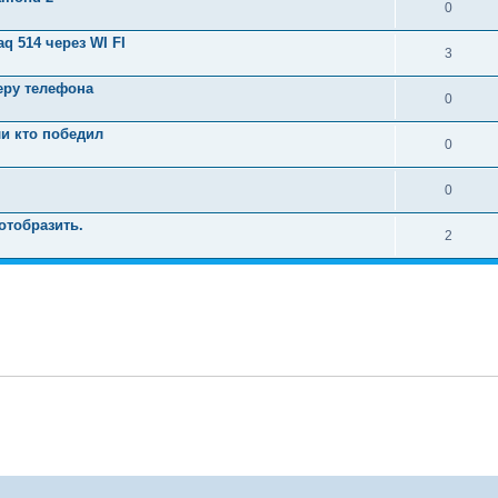
0
q 514 через WI FI
3
еру телефона
0
ли кто победил
0
0
отобразить.
2