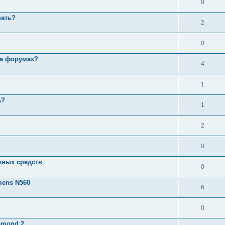
0
вать?
2
0
на форумах?
4
1
A?
1
2
0
жных средств
0
mens N560
6
0
amond 2