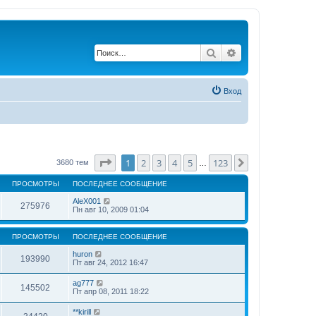
Поиск
Расширенный по
Вход
Страница
1
из
123
1
2
3
4
5
123
След.
3680 тем
…
ПРОСМОТРЫ
ПОСЛЕДНЕЕ СООБЩЕНИЕ
AleX001
275976
Пн авг 10, 2009 01:04
ПРОСМОТРЫ
ПОСЛЕДНЕЕ СООБЩЕНИЕ
huron
193990
Пт авг 24, 2012 16:47
ag777
145502
Пт апр 08, 2011 18:22
**kirill