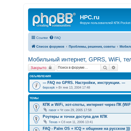
HPC.ru
Форум пользователей КПК Pocket
Ссылки
FAQ
Список форумов
Проблемы, решения, советы
Мобиль
Мобильный интернет, GPRS, WiFi, т
Поиск
Расшир
Закрыто
ОБЪЯВЛЕНИЯ
--- FAQ по GPRS. Настройки, инструкции. ---
6epcepk
» Вт янв 13, 2004 17:48
ТЕМЫ
КПК и WiFi, хот-споты, интернет через ПК (WiFi
rasor
» Чт сен 29, 2005 17:58
Роутеры и точки доступа для КПК
Texas
» Сб ноя 11, 2006 13:41
FAQ - Palm OS + ICQ = общение на русском )))