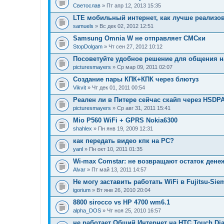
Светослав
» Пт апр 12, 2013 15:35
LTE мобильный интернет, как лучше реализо
samuels
» Вс дек 02, 2012 12:51
Samsung Omnia W не отправляет СМСки
StopDolgam
» Чт сен 27, 2012 10:12
Посоветуйте удобное решение для общения 
picturesmayers
» Ср мар 09, 2011 02:07
Создание пары КПК+КПК через блютуз
Vikvit
» Чт дек 01, 2011 00:54
Реален ли в Питере сейчас скайп через HSDP
picturesmayers
» Ср авг 31, 2011 15:41
Mio P560 WiFi + GPRS Nokia6300
shahlex
» Пн янв 19, 2009 12:31
как передать видео кпк на PC?
yanl
» Пн окт 10, 2011 01:35
Wi-max Comstar: не возвращают остаток дене
Alvar
» Пт май 13, 2011 14:57
Не могу заставить работать WiFi в Fujitsu-Sie
igorium
» Вт янв 26, 2010 20:04
8800 sirocco vs HP 4700 wm6.1
alpha_DOS
» Чт ноя 25, 2010 16:57
не работает Общий Интернет на HTC Touch Di