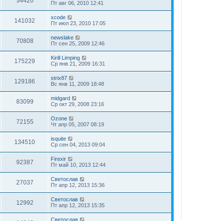
34420
Пт авг 06, 2010 12:41
xcode
141032
Пт июл 23, 2010 17:05
newslake
70808
Пт сен 25, 2009 12:46
Kirill Limping
175229
Ср янв 21, 2009 16:31
strix87
129186
Вс янв 11, 2009 18:48
midgard
83099
Ср окт 29, 2008 23:16
Ozone
72155
Чт апр 05, 2007 08:19
isquite
134510
Ср сен 04, 2013 09:04
Firexir
92387
Пт май 10, 2013 12:44
Светослав
27037
Пт апр 12, 2013 15:36
Светослав
12992
Пт апр 12, 2013 15:35
Светослав