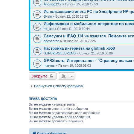
Andrey1212
» Ср сен 15, 2010 19:53
Использование инета PC на Smartphone HP ipa
Skain
» Вс сен 12, 2010 18:32
Информация о мобильном операторе по ном
mr_ice
» Сб сен 11, 2010 19:44
Самсунги и iPAQ 114 не женятся. Помогите ес
abessarab
» Чт июл 22, 2010 22:26
Настройка интернета на glofiish x650
SUPERpAVELBREND
» Ср июл 21, 2010 00:09
GPRS есть, Интернета нет - "Страницу нельзя 
maryns
» Пт сен 19, 2008 03:03
Закрыто
Вернуться к списку форумов
ПРАВА ДОСТУПА
Вы
не можете
начинать темы
Вы
не можете
отвечать на сообщения
Вы
не можете
редактировать свои сообщения
Вы
не можете
удалять свои сообщения
Вы
не можете
добавлять вложения
Список форумов