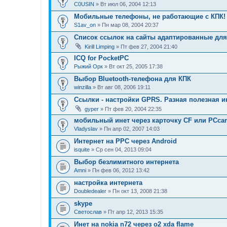
C0USIN
» Вт июл 06, 2004 12:13
Мобильные телефоны, не работающие с КПК!
S1av_on
» Пн мар 08, 2004 20:37
Список ссылок на сайты адаптированные для
Kirill Limping
» Пт фев 27, 2004 21:40
ICQ for PocketPC
Рыжий Орк
» Вт окт 25, 2005 17:38
Выбор Bluetooth-телефона для КПК
winzilla
» Вт авг 08, 2006 19:11
Ссылки - настройки GPRS. Разная полезная 
gyper
» Пт фев 20, 2004 22:35
мобильный инет через карточку CF или PCcar
Vladyslav
» Пн апр 02, 2007 14:03
Интернет на РРС через Android
isquite
» Ср сен 04, 2013 09:04
Выбор безлимитного интернета
Amni
» Пн фев 06, 2012 13:42
настройка интернета
Doubledealer
» Пн окт 13, 2008 21:38
skype
Светослав
» Пт апр 12, 2013 15:35
Инет на nokia n72 через o2 xda flame