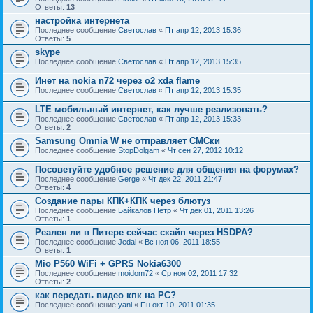
Ответы:
13
настройка интернета
Последнее сообщение
Светослав
«
Пт апр 12, 2013 15:36
Ответы:
5
skype
Последнее сообщение
Светослав
«
Пт апр 12, 2013 15:35
Инет на nokia n72 через o2 xda flame
Последнее сообщение
Светослав
«
Пт апр 12, 2013 15:35
LTE мобильный интернет, как лучше реализовать?
Последнее сообщение
Светослав
«
Пт апр 12, 2013 15:33
Ответы:
2
Samsung Omnia W не отправляет СМСки
Последнее сообщение
StopDolgam
«
Чт сен 27, 2012 10:12
Посоветуйте удобное решение для общения на форумах?
Последнее сообщение
Gerge
«
Чт дек 22, 2011 21:47
Ответы:
4
Создание пары КПК+КПК через блютуз
Последнее сообщение
Байкалов Пётр
«
Чт дек 01, 2011 13:26
Ответы:
1
Реален ли в Питере сейчас скайп через HSDPA?
Последнее сообщение
Jedai
«
Вс ноя 06, 2011 18:55
Ответы:
1
Mio P560 WiFi + GPRS Nokia6300
Последнее сообщение
moidom72
«
Ср ноя 02, 2011 17:32
Ответы:
2
как передать видео кпк на PC?
Последнее сообщение
yanl
«
Пн окт 10, 2011 01:35