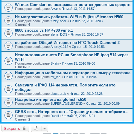
Wi-max Comstar: не возвращают остаток денежных средств
Последнее сообщение
Alvar
«
Пт май 13, 2011 14:57
Не могу заставить работать WiFi в Fujitsu-Siemens N560
Последнее сообщение
fuzzy-bear
«
Сб янв 22, 2011 20:03
Ответы:
6
8800 sirocco vs HP 4700 wm6.1
Последнее сообщение
alpha_DOS
«
Чт ноя 25, 2010 16:57
не работает Общий Интернет на HTC Touch Diamond 2
Последнее сообщение
Andrey1212
«
Ср сен 15, 2010 19:53
Использование инета PC на Smartphone HP ipaq 514 через
WI FI
Последнее сообщение
Skain
«
Пн сен 13, 2010 09:00
Ответы:
3
Информация о мобильном операторе по номеру телефона
Последнее сообщение
mr_ice
«
Сб сен 11, 2010 19:44
Самсунги и iPAQ 114 не женятся. Помогите если кто
победил
Последнее сообщение
abessarab
«
Чт июл 22, 2010 22:26
Настройка интернета на glofiish x650
Последнее сообщение
SUPERpAVELBREND
«
Ср июл 21, 2010 00:09
GPRS есть, Интернета нет - "Страницу нельзя отобразить.
Последнее сообщение
Dantli
«
Чт май 06, 2010 15:21
Ответы:
2
Закрыто