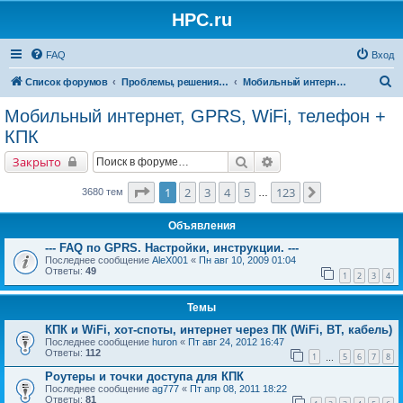
HPC.ru
FAQ
Вход
П
Список форумов
Проблемы, решения, советы
Мобильный интернет, GPRS, WiFi, телефон + КПК
о
Мобильный интернет, GPRS, WiFi, телефон +
и
КПК
с
Поиск
Расширенный поиск
Закрыто
к
Страница
1
из
123
1
2
3
4
5
123
След.
3680 тем
…
Объявления
--- FAQ по GPRS. Настройки, инструкции. ---
Последнее сообщение
AleX001
«
Пн авг 10, 2009 01:04
Ответы:
49
1
2
3
4
Темы
КПК и WiFi, хот-споты, интернет через ПК (WiFi, BT, кабель)
Последнее сообщение
huron
«
Пт авг 24, 2012 16:47
Ответы:
112
1
5
6
7
8
…
Роутеры и точки доступа для КПК
Последнее сообщение
ag777
«
Пт апр 08, 2011 18:22
Ответы:
81