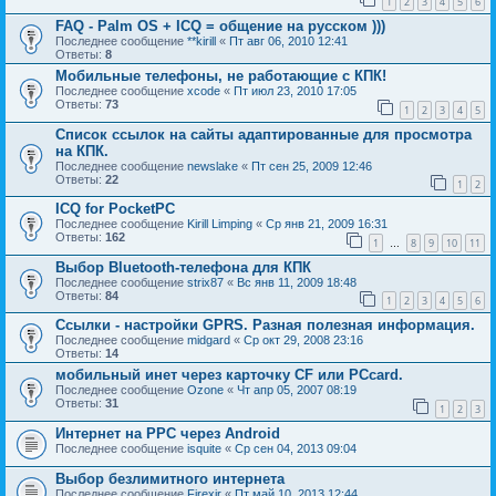
1
2
3
4
5
6
FAQ - Palm OS + ICQ = общение на русском )))
Последнее сообщение
**kirill
«
Пт авг 06, 2010 12:41
Ответы:
8
Мобильные телефоны, не работающие с КПК!
Последнее сообщение
xcode
«
Пт июл 23, 2010 17:05
Ответы:
73
1
2
3
4
5
Список ссылок на сайты адаптированные для просмотра
на КПК.
Последнее сообщение
newslake
«
Пт сен 25, 2009 12:46
Ответы:
22
1
2
ICQ for PocketPC
Последнее сообщение
Kirill Limping
«
Ср янв 21, 2009 16:31
Ответы:
162
1
8
9
10
11
…
Выбор Bluetooth-телефона для КПК
Последнее сообщение
strix87
«
Вс янв 11, 2009 18:48
Ответы:
84
1
2
3
4
5
6
Ссылки - настройки GPRS. Разная полезная информация.
Последнее сообщение
midgard
«
Ср окт 29, 2008 23:16
Ответы:
14
мобильный инет через карточку CF или PCcard.
Последнее сообщение
Ozone
«
Чт апр 05, 2007 08:19
Ответы:
31
1
2
3
Интернет на РРС через Android
Последнее сообщение
isquite
«
Ср сен 04, 2013 09:04
Выбор безлимитного интернета
Последнее сообщение
Firexir
«
Пт май 10, 2013 12:44