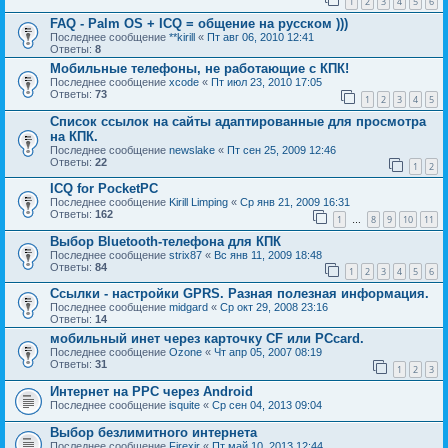
1
2
3
4
5
6
FAQ - Palm OS + ICQ = общение на русском )))
Последнее сообщение
**kirill
«
Пт авг 06, 2010 12:41
Ответы:
8
Мобильные телефоны, не работающие с КПК!
Последнее сообщение
xcode
«
Пт июл 23, 2010 17:05
Ответы:
73
1
2
3
4
5
Список ссылок на сайты адаптированные для просмотра
на КПК.
Последнее сообщение
newslake
«
Пт сен 25, 2009 12:46
Ответы:
22
1
2
ICQ for PocketPC
Последнее сообщение
Kirill Limping
«
Ср янв 21, 2009 16:31
Ответы:
162
1
8
9
10
11
…
Выбор Bluetooth-телефона для КПК
Последнее сообщение
strix87
«
Вс янв 11, 2009 18:48
Ответы:
84
1
2
3
4
5
6
Ссылки - настройки GPRS. Разная полезная информация.
Последнее сообщение
midgard
«
Ср окт 29, 2008 23:16
Ответы:
14
мобильный инет через карточку CF или PCcard.
Последнее сообщение
Ozone
«
Чт апр 05, 2007 08:19
Ответы:
31
1
2
3
Интернет на РРС через Android
Последнее сообщение
isquite
«
Ср сен 04, 2013 09:04
Выбор безлимитного интернета
Последнее сообщение
Firexir
«
Пт май 10, 2013 12:44