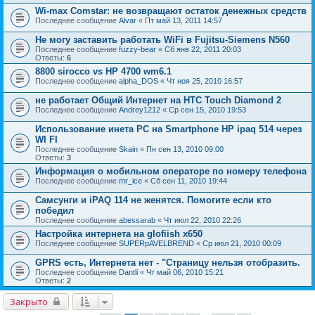
Wi-max Comstar: не возвращают остаток денежных средств
Последнее сообщение
Alvar
«
Пт май 13, 2011 14:57
Не могу заставить работать WiFi в Fujitsu-Siemens N560
Последнее сообщение
fuzzy-bear
«
Сб янв 22, 2011 20:03
Ответы:
6
8800 sirocco vs HP 4700 wm6.1
Последнее сообщение
alpha_DOS
«
Чт ноя 25, 2010 16:57
не работает Общий Интернет на HTC Touch Diamond 2
Последнее сообщение
Andrey1212
«
Ср сен 15, 2010 19:53
Использование инета PC на Smartphone HP ipaq 514 через
WI FI
Последнее сообщение
Skain
«
Пн сен 13, 2010 09:00
Ответы:
3
Информация о мобильном операторе по номеру телефона
Последнее сообщение
mr_ice
«
Сб сен 11, 2010 19:44
Самсунги и iPAQ 114 не женятся. Помогите если кто
победил
Последнее сообщение
abessarab
«
Чт июл 22, 2010 22:26
Настройка интернета на glofiish x650
Последнее сообщение
SUPERpAVELBREND
«
Ср июл 21, 2010 00:09
GPRS есть, Интернета нет - "Страницу нельзя отобразить.
Последнее сообщение
Dantli
«
Чт май 06, 2010 15:21
Ответы:
2
Закрыто