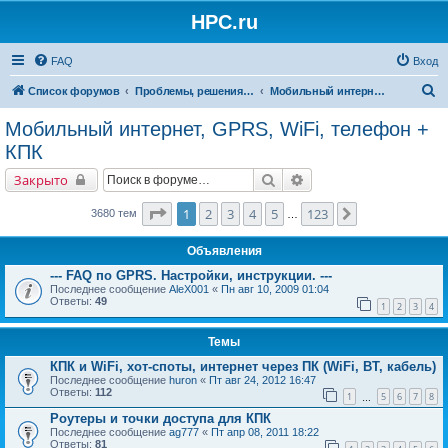
HPC.ru
FAQ
Вход
П
Список форумов
Проблемы, решения, советы
Мобильный интернет, GPRS, WiFi, телефон + КПК
о
Мобильный интернет, GPRS, WiFi, телефон +
и
КПК
с
Поиск
Расширенный поиск
Закрыто
к
Страница
1
из
123
1
2
3
4
5
123
След.
3680 тем
…
Объявления
--- FAQ по GPRS. Настройки, инструкции. ---
Последнее сообщение
AleX001
«
Пн авг 10, 2009 01:04
Ответы:
49
1
2
3
4
Темы
КПК и WiFi, хот-споты, интернет через ПК (WiFi, BT, кабель)
Последнее сообщение
huron
«
Пт авг 24, 2012 16:47
Ответы:
112
1
5
6
7
8
…
Роутеры и точки доступа для КПК
Последнее сообщение
ag777
«
Пт апр 08, 2011 18:22
Ответы:
81