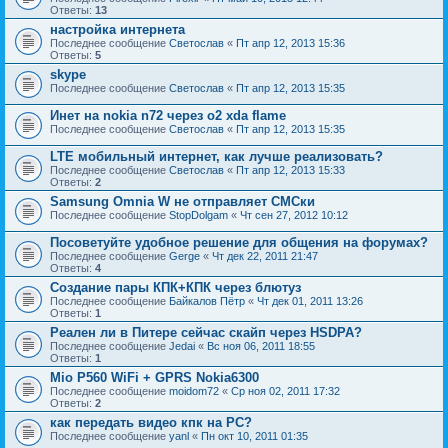
Ответы:
13
настройка интернета
Последнее сообщение
Светослав
«
Пт апр 12, 2013 15:36
Ответы:
5
skype
Последнее сообщение
Светослав
«
Пт апр 12, 2013 15:35
Инет на nokia n72 через o2 xda flame
Последнее сообщение
Светослав
«
Пт апр 12, 2013 15:35
LTE мобильный интернет, как лучше реализовать?
Последнее сообщение
Светослав
«
Пт апр 12, 2013 15:33
Ответы:
2
Samsung Omnia W не отправляет СМСки
Последнее сообщение
StopDolgam
«
Чт сен 27, 2012 10:12
Посоветуйте удобное решение для общения на форумах?
Последнее сообщение
Gerge
«
Чт дек 22, 2011 21:47
Ответы:
4
Создание пары КПК+КПК через блютуз
Последнее сообщение
Байкалов Пётр
«
Чт дек 01, 2011 13:26
Ответы:
1
Реален ли в Питере сейчас скайп через HSDPA?
Последнее сообщение
Jedai
«
Вс ноя 06, 2011 18:55
Ответы:
1
Mio P560 WiFi + GPRS Nokia6300
Последнее сообщение
moidom72
«
Ср ноя 02, 2011 17:32
Ответы:
2
как передать видео кпк на PC?
Последнее сообщение
yanl
«
Пн окт 10, 2011 01:35