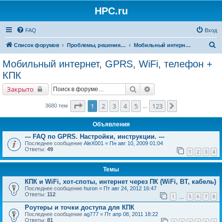
HPC.ru
FAQ
Вход
П
Список форумов
Проблемы, решения, советы
Мобильный интернет, GPRS, WiFi, телефон + КПК
о
Мобильный интернет, GPRS, WiFi, телефон +
и
КПК
с
Поиск
Расширенный поиск
Закрыто
к
Страница
1
из
123
1
2
3
4
5
123
След.
3680 тем
…
Объявления
--- FAQ по GPRS. Настройки, инструкции. ---
Последнее сообщение
AleX001
«
Пн авг 10, 2009 01:04
Ответы:
49
1
2
3
4
Темы
КПК и WiFi, хот-споты, интернет через ПК (WiFi, BT, кабель)
Последнее сообщение
huron
«
Пт авг 24, 2012 16:47
Ответы:
112
1
5
6
7
8
…
Роутеры и точки доступа для КПК
Последнее сообщение
ag777
«
Пт апр 08, 2011 18:22
Ответы:
81