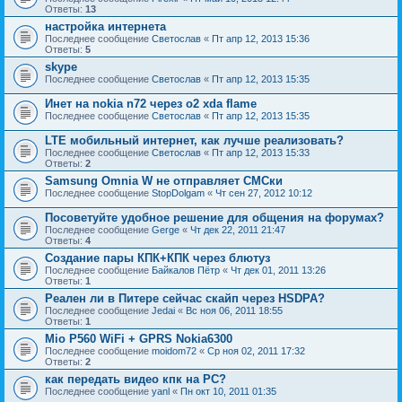
Ответы:
13
настройка интернета
Последнее сообщение
Светослав
«
Пт апр 12, 2013 15:36
Ответы:
5
skype
Последнее сообщение
Светослав
«
Пт апр 12, 2013 15:35
Инет на nokia n72 через o2 xda flame
Последнее сообщение
Светослав
«
Пт апр 12, 2013 15:35
LTE мобильный интернет, как лучше реализовать?
Последнее сообщение
Светослав
«
Пт апр 12, 2013 15:33
Ответы:
2
Samsung Omnia W не отправляет СМСки
Последнее сообщение
StopDolgam
«
Чт сен 27, 2012 10:12
Посоветуйте удобное решение для общения на форумах?
Последнее сообщение
Gerge
«
Чт дек 22, 2011 21:47
Ответы:
4
Создание пары КПК+КПК через блютуз
Последнее сообщение
Байкалов Пётр
«
Чт дек 01, 2011 13:26
Ответы:
1
Реален ли в Питере сейчас скайп через HSDPA?
Последнее сообщение
Jedai
«
Вс ноя 06, 2011 18:55
Ответы:
1
Mio P560 WiFi + GPRS Nokia6300
Последнее сообщение
moidom72
«
Ср ноя 02, 2011 17:32
Ответы:
2
как передать видео кпк на PC?
Последнее сообщение
yanl
«
Пн окт 10, 2011 01:35