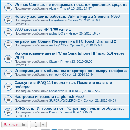
Wi-max Comstar: не возвращают остаток денежных средств
Последнее сообщение
Alvar
«
Пт май 13, 2011 14:57
Не могу заставить работать WiFi в Fujitsu-Siemens N560
Последнее сообщение
fuzzy-bear
«
Сб янв 22, 2011 20:03
Ответы:
6
8800 sirocco vs HP 4700 wm6.1
Последнее сообщение
alpha_DOS
«
Чт ноя 25, 2010 16:57
не работает Общий Интернет на HTC Touch Diamond 2
Последнее сообщение
Andrey1212
«
Ср сен 15, 2010 19:53
Использование инета PC на Smartphone HP ipaq 514 через
WI FI
Последнее сообщение
Skain
«
Пн сен 13, 2010 09:00
Ответы:
3
Информация о мобильном операторе по номеру телефона
Последнее сообщение
mr_ice
«
Сб сен 11, 2010 19:44
Самсунги и iPAQ 114 не женятся. Помогите если кто
победил
Последнее сообщение
abessarab
«
Чт июл 22, 2010 22:26
Настройка интернета на glofiish x650
Последнее сообщение
SUPERpAVELBREND
«
Ср июл 21, 2010 00:09
GPRS есть, Интернета нет - "Страницу нельзя отобразить.
Последнее сообщение
Dantli
«
Чт май 06, 2010 15:21
Ответы:
2
Закрыто