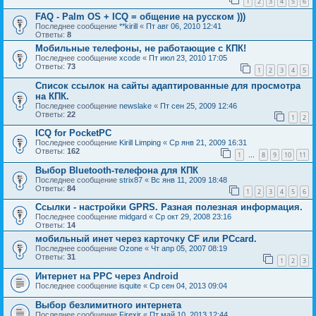
1
2
3
4
5
6
FAQ - Palm OS + ICQ = общение на русском )))
Последнее сообщение
**kirill
«
Пт авг 06, 2010 12:41
Ответы:
8
Мобильные телефоны, не работающие с КПК!
Последнее сообщение
xcode
«
Пт июл 23, 2010 17:05
Ответы:
73
1
2
3
4
5
Список ссылок на сайты адаптированные для просмотра
на КПК.
Последнее сообщение
newslake
«
Пт сен 25, 2009 12:46
Ответы:
22
1
2
ICQ for PocketPC
Последнее сообщение
Kirill Limping
«
Ср янв 21, 2009 16:31
Ответы:
162
1
8
9
10
11
…
Выбор Bluetooth-телефона для КПК
Последнее сообщение
strix87
«
Вс янв 11, 2009 18:48
Ответы:
84
1
2
3
4
5
6
Ссылки - настройки GPRS. Разная полезная информация.
Последнее сообщение
midgard
«
Ср окт 29, 2008 23:16
Ответы:
14
мобильный инет через карточку CF или PCcard.
Последнее сообщение
Ozone
«
Чт апр 05, 2007 08:19
Ответы:
31
1
2
3
Интернет на РРС через Android
Последнее сообщение
isquite
«
Ср сен 04, 2013 09:04
Выбор безлимитного интернета
Последнее сообщение
Firexir
«
Пт май 10, 2013 12:44