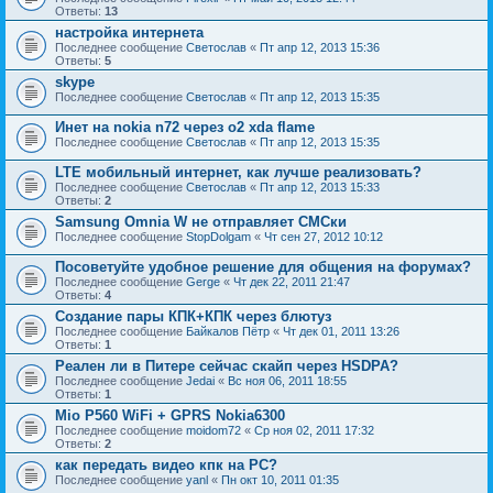
Ответы:
13
настройка интернета
Последнее сообщение
Светослав
«
Пт апр 12, 2013 15:36
Ответы:
5
skype
Последнее сообщение
Светослав
«
Пт апр 12, 2013 15:35
Инет на nokia n72 через o2 xda flame
Последнее сообщение
Светослав
«
Пт апр 12, 2013 15:35
LTE мобильный интернет, как лучше реализовать?
Последнее сообщение
Светослав
«
Пт апр 12, 2013 15:33
Ответы:
2
Samsung Omnia W не отправляет СМСки
Последнее сообщение
StopDolgam
«
Чт сен 27, 2012 10:12
Посоветуйте удобное решение для общения на форумах?
Последнее сообщение
Gerge
«
Чт дек 22, 2011 21:47
Ответы:
4
Создание пары КПК+КПК через блютуз
Последнее сообщение
Байкалов Пётр
«
Чт дек 01, 2011 13:26
Ответы:
1
Реален ли в Питере сейчас скайп через HSDPA?
Последнее сообщение
Jedai
«
Вс ноя 06, 2011 18:55
Ответы:
1
Mio P560 WiFi + GPRS Nokia6300
Последнее сообщение
moidom72
«
Ср ноя 02, 2011 17:32
Ответы:
2
как передать видео кпк на PC?
Последнее сообщение
yanl
«
Пн окт 10, 2011 01:35