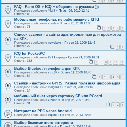
1
2
3
4
5
6
FAQ - Palm OS + ICQ = общение на русском )))
Последнее сообщение
**kirill
«
Пт авг 06, 2010 12:41
Ответы:
8
Мобильные телефоны, не работающие с КПК!
Последнее сообщение
xcode
«
Пт июл 23, 2010 17:05
Ответы:
73
1
2
3
4
5
Список ссылок на сайты адаптированные для просмотра
на КПК.
Последнее сообщение
newslake
«
Пт сен 25, 2009 12:46
Ответы:
22
1
2
ICQ for PocketPC
Последнее сообщение
Kirill Limping
«
Ср янв 21, 2009 16:31
Ответы:
162
1
8
9
10
11
…
Выбор Bluetooth-телефона для КПК
Последнее сообщение
strix87
«
Вс янв 11, 2009 18:48
Ответы:
84
1
2
3
4
5
6
Ссылки - настройки GPRS. Разная полезная информация.
Последнее сообщение
midgard
«
Ср окт 29, 2008 23:16
Ответы:
14
мобильный инет через карточку CF или PCcard.
Последнее сообщение
Ozone
«
Чт апр 05, 2007 08:19
Ответы:
31
1
2
3
Интернет на РРС через Android
Последнее сообщение
isquite
«
Ср сен 04, 2013 09:04
Выбор безлимитного интернета
Последнее сообщение
Firexir
«
Пт май 10, 2013 12:44