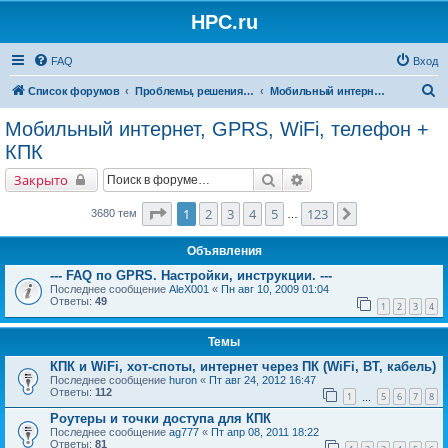
HPC.ru
FAQ
Вход
П
Список форумов
Проблемы, решения, советы
Мобильный интернет, GPRS, WiFi, телефон + КПК
о
Мобильный интернет, GPRS, WiFi, телефон +
и
КПК
с
Поиск
Расширенный поиск
Закрыто
к
Страница
1
из
123
1
2
3
4
5
123
След.
3680 тем
…
Объявления
--- FAQ по GPRS. Настройки, инструкции. ---
Последнее сообщение
AleX001
«
Пн авг 10, 2009 01:04
Ответы:
49
1
2
3
4
Темы
КПК и WiFi, хот-споты, интернет через ПК (WiFi, BT, кабель)
Последнее сообщение
huron
«
Пт авг 24, 2012 16:47
Ответы:
112
1
5
6
7
8
…
Роутеры и точки доступа для КПК
Последнее сообщение
ag777
«
Пт апр 08, 2011 18:22
Ответы:
81