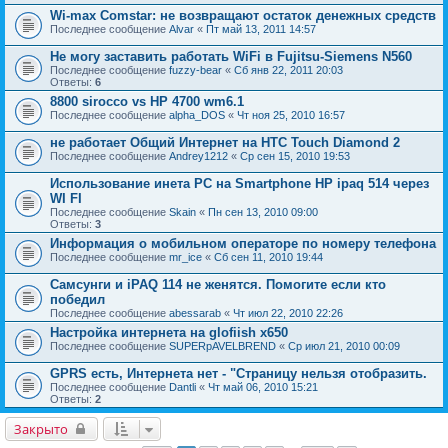
Wi-max Comstar: не возвращают остаток денежных средств
Последнее сообщение
Alvar
«
Пт май 13, 2011 14:57
Не могу заставить работать WiFi в Fujitsu-Siemens N560
Последнее сообщение
fuzzy-bear
«
Сб янв 22, 2011 20:03
Ответы:
6
8800 sirocco vs HP 4700 wm6.1
Последнее сообщение
alpha_DOS
«
Чт ноя 25, 2010 16:57
не работает Общий Интернет на HTC Touch Diamond 2
Последнее сообщение
Andrey1212
«
Ср сен 15, 2010 19:53
Использование инета PC на Smartphone HP ipaq 514 через
WI FI
Последнее сообщение
Skain
«
Пн сен 13, 2010 09:00
Ответы:
3
Информация о мобильном операторе по номеру телефона
Последнее сообщение
mr_ice
«
Сб сен 11, 2010 19:44
Самсунги и iPAQ 114 не женятся. Помогите если кто
победил
Последнее сообщение
abessarab
«
Чт июл 22, 2010 22:26
Настройка интернета на glofiish x650
Последнее сообщение
SUPERpAVELBREND
«
Ср июл 21, 2010 00:09
GPRS есть, Интернета нет - "Страницу нельзя отобразить.
Последнее сообщение
Dantli
«
Чт май 06, 2010 15:21
Ответы:
2
Закрыто