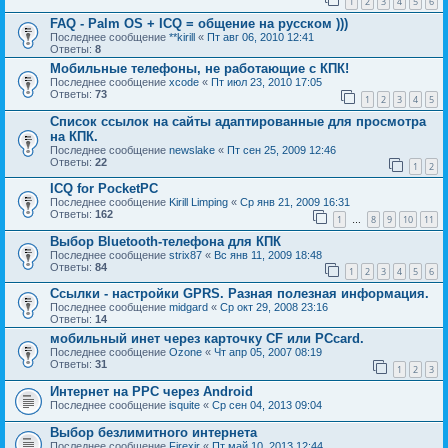
1
2
3
4
5
6
FAQ - Palm OS + ICQ = общение на русском )))
Последнее сообщение
**kirill
«
Пт авг 06, 2010 12:41
Ответы:
8
Мобильные телефоны, не работающие с КПК!
Последнее сообщение
xcode
«
Пт июл 23, 2010 17:05
Ответы:
73
1
2
3
4
5
Список ссылок на сайты адаптированные для просмотра
на КПК.
Последнее сообщение
newslake
«
Пт сен 25, 2009 12:46
Ответы:
22
1
2
ICQ for PocketPC
Последнее сообщение
Kirill Limping
«
Ср янв 21, 2009 16:31
Ответы:
162
1
8
9
10
11
…
Выбор Bluetooth-телефона для КПК
Последнее сообщение
strix87
«
Вс янв 11, 2009 18:48
Ответы:
84
1
2
3
4
5
6
Ссылки - настройки GPRS. Разная полезная информация.
Последнее сообщение
midgard
«
Ср окт 29, 2008 23:16
Ответы:
14
мобильный инет через карточку CF или PCcard.
Последнее сообщение
Ozone
«
Чт апр 05, 2007 08:19
Ответы:
31
1
2
3
Интернет на РРС через Android
Последнее сообщение
isquite
«
Ср сен 04, 2013 09:04
Выбор безлимитного интернета
Последнее сообщение
Firexir
«
Пт май 10, 2013 12:44