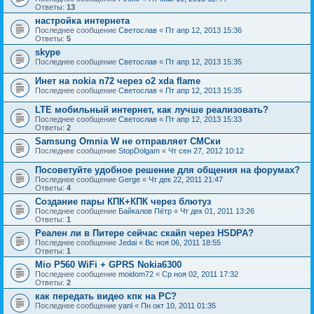
Ответы:
13
настройка интернета
Последнее сообщение
Светослав
«
Пт апр 12, 2013 15:36
Ответы:
5
skype
Последнее сообщение
Светослав
«
Пт апр 12, 2013 15:35
Инет на nokia n72 через o2 xda flame
Последнее сообщение
Светослав
«
Пт апр 12, 2013 15:35
LTE мобильный интернет, как лучше реализовать?
Последнее сообщение
Светослав
«
Пт апр 12, 2013 15:33
Ответы:
2
Samsung Omnia W не отправляет СМСки
Последнее сообщение
StopDolgam
«
Чт сен 27, 2012 10:12
Посоветуйте удобное решение для общения на форумах?
Последнее сообщение
Gerge
«
Чт дек 22, 2011 21:47
Ответы:
4
Создание пары КПК+КПК через блютуз
Последнее сообщение
Байкалов Пётр
«
Чт дек 01, 2011 13:26
Ответы:
1
Реален ли в Питере сейчас скайп через HSDPA?
Последнее сообщение
Jedai
«
Вс ноя 06, 2011 18:55
Ответы:
1
Mio P560 WiFi + GPRS Nokia6300
Последнее сообщение
moidom72
«
Ср ноя 02, 2011 17:32
Ответы:
2
как передать видео кпк на PC?
Последнее сообщение
yanl
«
Пн окт 10, 2011 01:35