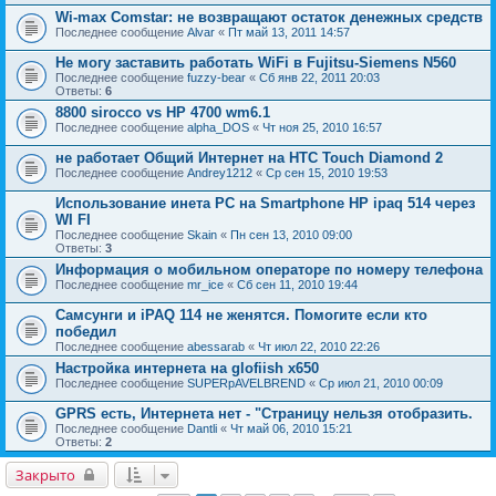
Wi-max Comstar: не возвращают остаток денежных средств
Последнее сообщение
Alvar
«
Пт май 13, 2011 14:57
Не могу заставить работать WiFi в Fujitsu-Siemens N560
Последнее сообщение
fuzzy-bear
«
Сб янв 22, 2011 20:03
Ответы:
6
8800 sirocco vs HP 4700 wm6.1
Последнее сообщение
alpha_DOS
«
Чт ноя 25, 2010 16:57
не работает Общий Интернет на HTC Touch Diamond 2
Последнее сообщение
Andrey1212
«
Ср сен 15, 2010 19:53
Использование инета PC на Smartphone HP ipaq 514 через
WI FI
Последнее сообщение
Skain
«
Пн сен 13, 2010 09:00
Ответы:
3
Информация о мобильном операторе по номеру телефона
Последнее сообщение
mr_ice
«
Сб сен 11, 2010 19:44
Самсунги и iPAQ 114 не женятся. Помогите если кто
победил
Последнее сообщение
abessarab
«
Чт июл 22, 2010 22:26
Настройка интернета на glofiish x650
Последнее сообщение
SUPERpAVELBREND
«
Ср июл 21, 2010 00:09
GPRS есть, Интернета нет - "Страницу нельзя отобразить.
Последнее сообщение
Dantli
«
Чт май 06, 2010 15:21
Ответы:
2
Закрыто