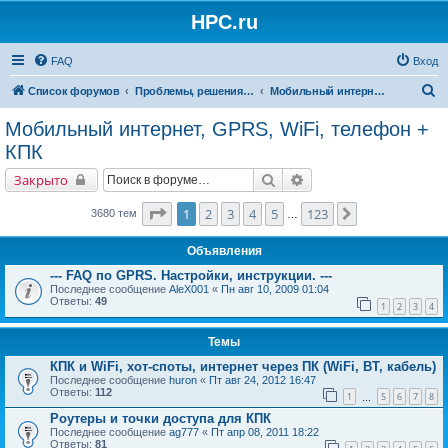
HPC.ru
FAQ
Вход
П
Список форумов
Проблемы, решения, советы
Мобильный интернет, GPRS, WiFi, телефон + КПК
о
Мобильный интернет, GPRS, WiFi, телефон +
и
КПК
с
Поиск
Расширенный поиск
Закрыто
к
Страница
1
из
123
1
2
3
4
5
123
След.
3680 тем
…
Объявления
--- FAQ по GPRS. Настройки, инструкции. ---
Последнее сообщение
AleX001
«
Пн авг 10, 2009 01:04
Ответы:
49
1
2
3
4
Темы
КПК и WiFi, хот-споты, интернет через ПК (WiFi, BT, кабель)
Последнее сообщение
huron
«
Пт авг 24, 2012 16:47
Ответы:
112
1
5
6
7
8
…
Роутеры и точки доступа для КПК
Последнее сообщение
ag777
«
Пт апр 08, 2011 18:22
Ответы:
81