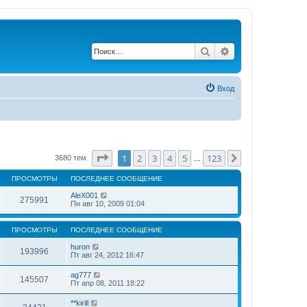
Поиск
Расширенный по
Вход
Страница
1
из
123
1
2
3
4
5
123
След.
3680 тем
…
ПРОСМОТРЫ
ПОСЛЕДНЕЕ СООБЩЕНИЕ
AleX001
275991
Пн авг 10, 2009 01:04
ПРОСМОТРЫ
ПОСЛЕДНЕЕ СООБЩЕНИЕ
huron
193996
Пт авг 24, 2012 16:47
ag777
145507
Пт апр 08, 2011 18:22
**kirill