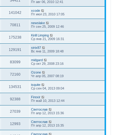
34421
Пт авг 06, 2010 12:41
xcode
141042
Пт июл 23, 2010 17:05
newslake
70811
Пт сен 25, 2009 12:46
Kirill Limping
175238
Ср янв 21, 2009 16:31
strix87
129191
Вс янв 11, 2009 18:48
midgard
83099
Ср окт 29, 2008 23:16
Ozone
72160
Чт апр 05, 2007 08:19
isquite
134531
Ср сен 04, 2013 09:04
Firexir
92388
Пт май 10, 2013 12:44
Светослав
27039
Пт апр 12, 2013 15:36
Светослав
12993
Пт апр 12, 2013 15:35
Светослав