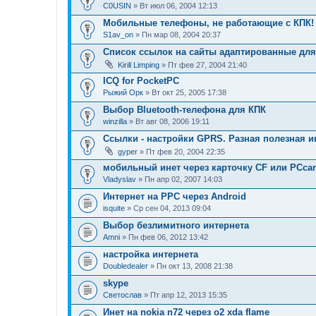
C0USIN
» Вт июл 06, 2004 12:13
Мобильные телефоны, не работающие с КПК!
S1av_on
» Пн мар 08, 2004 20:37
Список ссылок на сайты адаптированные для
Kirill Limping
» Пт фев 27, 2004 21:40
ICQ for PocketPC
Рыжий Орк
» Вт окт 25, 2005 17:38
Выбор Bluetooth-телефона для КПК
winzilla
» Вт авг 08, 2006 19:11
Ссылки - настройки GPRS. Разная полезная 
gyper
» Пт фев 20, 2004 22:35
мобильный инет через карточку CF или PCcar
Vladyslav
» Пн апр 02, 2007 14:03
Интернет на РРС через Android
isquite
» Ср сен 04, 2013 09:04
Выбор безлимитного интернета
Amni
» Пн фев 06, 2012 13:42
настройка интернета
Doubledealer
» Пн окт 13, 2008 21:38
skype
Светослав
» Пт апр 12, 2013 15:35
Инет на nokia n72 через o2 xda flame