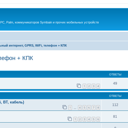
 PC, Palm, коммуникаторов Symbain и прочих мобильных устройств
ный интернет, GPRS, WiFi, телефон + КПК
елефон + КПК
енный поиск
ОТВЕТЫ
49
1
2
3
4
ОТВЕТЫ
, BT, кабель)
112
1
4
5
6
7
8
…
81
1
2
3
4
5
6