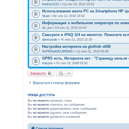
Andrey1212
» Ср сен 15, 2010 19:53
Использование инета PC на Smartphone HP ipa
Skain
» Вс сен 12, 2010 18:32
Информация о мобильном операторе по ном
mr_ice
» Сб сен 11, 2010 19:44
Самсунги и iPAQ 114 не женятся. Помогите ес
abessarab
» Чт июл 22, 2010 22:26
Настройка интернета на glofiish x650
SUPERpAVELBREND
» Ср июл 21, 2010 00:09
GPRS есть, Интернета нет - "Страницу нельзя 
maryns
» Пт сен 19, 2008 03:03
Закрыто
Вернуться к списку форумов
ПРАВА ДОСТУПА
Вы
не можете
начинать темы
Вы
не можете
отвечать на сообщения
Вы
не можете
редактировать свои сообщения
Вы
не можете
удалять свои сообщения
Вы
не можете
добавлять вложения
Список форумов