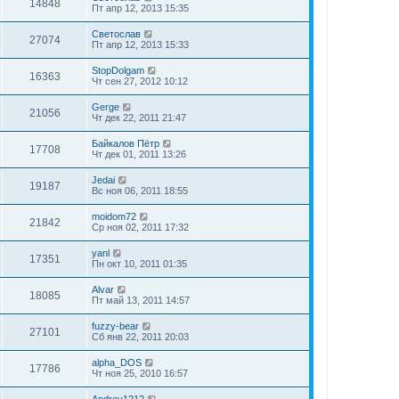
14848
Пт апр 12, 2013 15:35
Светослав
27074
Пт апр 12, 2013 15:33
StopDolgam
16363
Чт сен 27, 2012 10:12
Gerge
21056
Чт дек 22, 2011 21:47
Байкалов Пётр
17708
Чт дек 01, 2011 13:26
Jedai
19187
Вс ноя 06, 2011 18:55
moidom72
21842
Ср ноя 02, 2011 17:32
yanl
17351
Пн окт 10, 2011 01:35
Alvar
18085
Пт май 13, 2011 14:57
fuzzy-bear
27101
Сб янв 22, 2011 20:03
alpha_DOS
17786
Чт ноя 25, 2010 16:57
Andrey1212