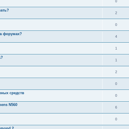
0
вать?
2
0
на форумах?
4
1
A?
1
2
0
жных средств
0
mens N560
6
0
amond 2