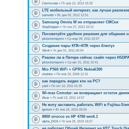
Светослав
» Пт апр 12, 2013 15:35
LTE мобильный интернет, как лучше реализо
samuels
» Вс дек 02, 2012 12:51
Samsung Omnia W не отправляет СМСки
StopDolgam
» Чт сен 27, 2012 10:12
Посоветуйте удобное решение для общения 
picturesmayers
» Ср мар 09, 2011 02:07
Создание пары КПК+КПК через блютуз
Vikvit
» Чт дек 01, 2011 00:54
Реален ли в Питере сейчас скайп через HSDP
picturesmayers
» Ср авг 31, 2011 15:41
Mio P560 WiFi + GPRS Nokia6300
shahlex
» Пн янв 19, 2009 12:31
как передать видео кпк на PC?
yanl
» Пн окт 10, 2011 01:35
Wi-max Comstar: не возвращают остаток дене
Alvar
» Пт май 13, 2011 14:57
Не могу заставить работать WiFi в Fujitsu-Sie
igorium
» Вт янв 26, 2010 20:04
8800 sirocco vs HP 4700 wm6.1
alpha_DOS
» Чт ноя 25, 2010 16:57
не работает Общий Интернет на HTC Touch Di