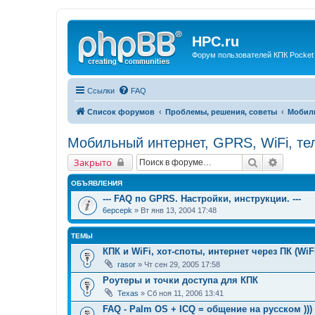
HPC.ru
Форум пользователей КПК Pocket
Ссылки
FAQ
Список форумов
Проблемы, решения, советы
Мобиль
Мобильный интернет, GPRS, WiFi, т
Поиск
Расшир
Закрыто
ОБЪЯВЛЕНИЯ
--- FAQ по GPRS. Настройки, инструкции. ---
6epcepk
» Вт янв 13, 2004 17:48
ТЕМЫ
КПК и WiFi, хот-споты, интернет через ПК (WiFi
rasor
» Чт сен 29, 2005 17:58
Роутеры и точки доступа для КПК
Texas
» Сб ноя 11, 2006 13:41
FAQ - Palm OS + ICQ = общение на русском )))