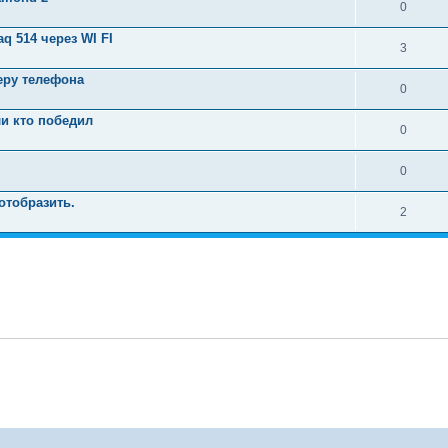
0
q 514 через WI FI
3
еру телефона
0
ли кто победил
0
0
отобразить.
2