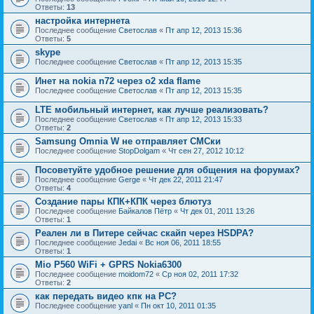
Ответы:
13
настройка интернета
Последнее сообщение
Светослав
«
Пт апр 12, 2013 15:36
Ответы:
5
skype
Последнее сообщение
Светослав
«
Пт апр 12, 2013 15:35
Инет на nokia n72 через o2 xda flame
Последнее сообщение
Светослав
«
Пт апр 12, 2013 15:35
LTE мобильный интернет, как лучше реализовать?
Последнее сообщение
Светослав
«
Пт апр 12, 2013 15:33
Ответы:
2
Samsung Omnia W не отправляет СМСки
Последнее сообщение
StopDolgam
«
Чт сен 27, 2012 10:12
Посоветуйте удобное решение для общения на форумах?
Последнее сообщение
Gerge
«
Чт дек 22, 2011 21:47
Ответы:
4
Создание пары КПК+КПК через блютуз
Последнее сообщение
Байкалов Пётр
«
Чт дек 01, 2011 13:26
Ответы:
1
Реален ли в Питере сейчас скайп через HSDPA?
Последнее сообщение
Jedai
«
Вс ноя 06, 2011 18:55
Ответы:
1
Mio P560 WiFi + GPRS Nokia6300
Последнее сообщение
moidom72
«
Ср ноя 02, 2011 17:32
Ответы:
2
как передать видео кпк на PC?
Последнее сообщение
yanl
«
Пн окт 10, 2011 01:35