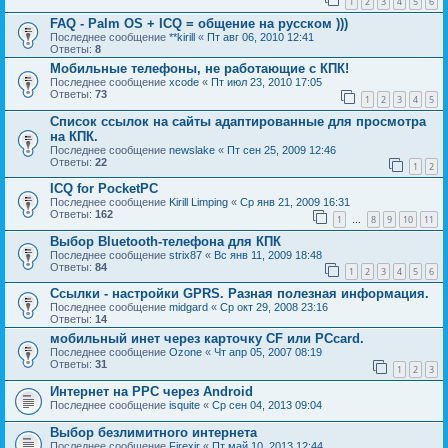
1
2
3
4
5
6
FAQ - Palm OS + ICQ = общение на русском )))
Последнее сообщение
**kirill
«
Пт авг 06, 2010 12:41
Ответы:
8
Мобильные телефоны, не работающие с КПК!
Последнее сообщение
xcode
«
Пт июл 23, 2010 17:05
Ответы:
73
1
2
3
4
5
Список ссылок на сайты адаптированные для просмотра
на КПК.
Последнее сообщение
newslake
«
Пт сен 25, 2009 12:46
Ответы:
22
1
2
ICQ for PocketPC
Последнее сообщение
Kirill Limping
«
Ср янв 21, 2009 16:31
Ответы:
162
1
8
9
10
11
…
Выбор Bluetooth-телефона для КПК
Последнее сообщение
strix87
«
Вс янв 11, 2009 18:48
Ответы:
84
1
2
3
4
5
6
Ссылки - настройки GPRS. Разная полезная информация.
Последнее сообщение
midgard
«
Ср окт 29, 2008 23:16
Ответы:
14
мобильный инет через карточку CF или PCcard.
Последнее сообщение
Ozone
«
Чт апр 05, 2007 08:19
Ответы:
31
1
2
3
Интернет на РРС через Android
Последнее сообщение
isquite
«
Ср сен 04, 2013 09:04
Выбор безлимитного интернета
Последнее сообщение
Firexir
«
Пт май 10, 2013 12:44