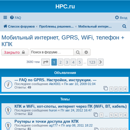
HPC.ru
FAQ
Вход
П
Список форумов
Проблемы, решения, советы
Мобильный интернет, GPRS, WiFi, телефон + КПК
о
Мобильный интернет, GPRS, WiFi, телефон +
и
КПК
с
Поиск
Расширенный поиск
Закрыто
к
Страница
1
из
123
1
2
3
4
5
123
След.
3680 тем
…
Объявления
--- FAQ по GPRS. Настройки, инструкции. ---
Последнее сообщение
AleX001
«
Пн авг 10, 2009 01:04
Ответы:
49
1
2
3
4
Темы
КПК и WiFi, хот-споты, интернет через ПК (WiFi, BT, кабель)
Последнее сообщение
huron
«
Пт авг 24, 2012 16:47
Ответы:
112
1
5
6
7
8
…
Роутеры и точки доступа для КПК
Последнее сообщение
ag777
«
Пт апр 08, 2011 18:22
Ответы:
81