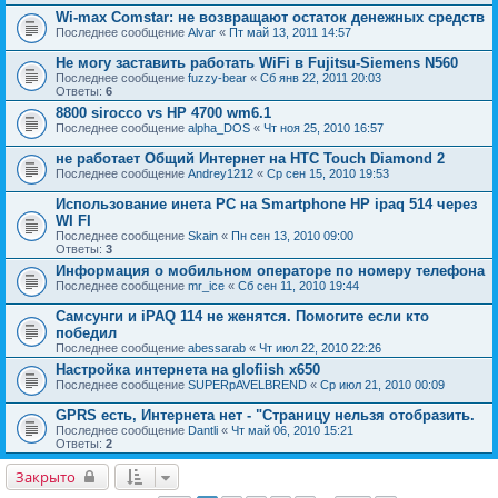
Wi-max Comstar: не возвращают остаток денежных средств
Последнее сообщение
Alvar
«
Пт май 13, 2011 14:57
Не могу заставить работать WiFi в Fujitsu-Siemens N560
Последнее сообщение
fuzzy-bear
«
Сб янв 22, 2011 20:03
Ответы:
6
8800 sirocco vs HP 4700 wm6.1
Последнее сообщение
alpha_DOS
«
Чт ноя 25, 2010 16:57
не работает Общий Интернет на HTC Touch Diamond 2
Последнее сообщение
Andrey1212
«
Ср сен 15, 2010 19:53
Использование инета PC на Smartphone HP ipaq 514 через
WI FI
Последнее сообщение
Skain
«
Пн сен 13, 2010 09:00
Ответы:
3
Информация о мобильном операторе по номеру телефона
Последнее сообщение
mr_ice
«
Сб сен 11, 2010 19:44
Самсунги и iPAQ 114 не женятся. Помогите если кто
победил
Последнее сообщение
abessarab
«
Чт июл 22, 2010 22:26
Настройка интернета на glofiish x650
Последнее сообщение
SUPERpAVELBREND
«
Ср июл 21, 2010 00:09
GPRS есть, Интернета нет - "Страницу нельзя отобразить.
Последнее сообщение
Dantli
«
Чт май 06, 2010 15:21
Ответы:
2
Закрыто