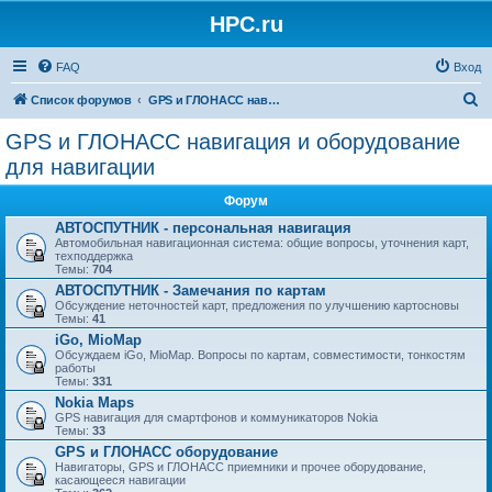
HPC.ru
FAQ
Вход
П
Список форумов
GPS и ГЛОНАСС навигация и оборудование для навигации
о
GPS и ГЛОНАСС навигация и оборудование
и
для навигации
с
Форум
к
АВТОСПУТНИК - персональная навигация
Автомобильная навигационная система: общие вопросы, уточнения карт,
техподдержка
Темы:
704
АВТОСПУТНИК - Замечания по картам
Обсуждение неточностей карт, предложения по улучшению картосновы
Темы:
41
iGo, MioMap
Обсуждаем iGo, MioMap. Вопросы по картам, совместимости, тонкостям
работы
Темы:
331
Nokia Maps
GPS навигация для смартфонов и коммуникаторов Nokia
Темы:
33
GPS и ГЛОНАСС оборудование
Навигаторы, GPS и ГЛОНАСС приемники и прочее оборудование,
касающееся навигации