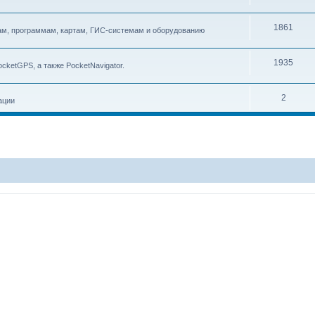
1861
м, программам, картам, ГИС-системам и оборудованию
1935
ketGPS, а также PocketNavigator.
2
ации