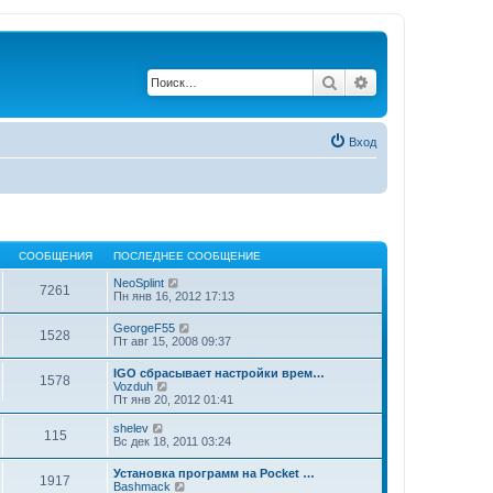
Поиск
Расширенный по
Вход
СООБЩЕНИЯ
ПОСЛЕДНЕЕ СООБЩЕНИЕ
П
NeoSplint
7261
е
Пн янв 16, 2012 17:13
р
е
П
GeorgeF55
1528
й
е
Пт авг 15, 2008 09:37
т
р
и
е
IGO сбрасывает настройки врем…
к
1578
й
П
Vozduh
п
т
е
Пт янв 20, 2012 01:41
о
и
р
с
к
е
П
л
shelev
п
115
й
е
е
Вс дек 18, 2011 03:24
о
т
р
д
с
и
е
н
л
Установка программ на Pocket …
к
1917
й
е
П
е
Bashmack
п
т
м