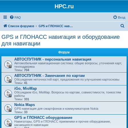
HPC.ru
FAQ
Вход
П
Список форумов
GPS и ГЛОНАСС навигация и оборудование для навигации
о
GPS и ГЛОНАСС навигация и оборудование
и
для навигации
с
Форум
к
АВТОСПУТНИК - персональная навигация
Автомобильная навигационная система: общие вопросы, уточнения карт,
техподдержка
Темы:
704
АВТОСПУТНИК - Замечания по картам
Обсуждение неточностей карт, предложения по улучшению картосновы
Темы:
41
iGo, MioMap
Обсуждаем iGo, MioMap. Вопросы по картам, совместимости, тонкостям
работы
Темы:
331
Nokia Maps
GPS навигация для смартфонов и коммуникаторов Nokia
Темы:
33
GPS и ГЛОНАСС оборудование
Навигаторы, GPS и ГЛОНАСС приемники и прочее оборудование,
касающееся навигации