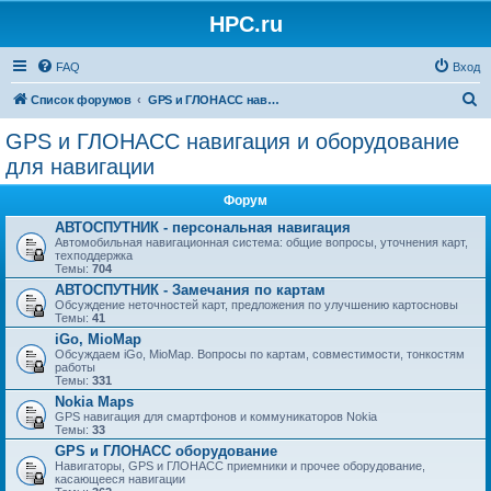
HPC.ru
FAQ
Вход
П
Список форумов
GPS и ГЛОНАСС навигация и оборудование для навигации
о
GPS и ГЛОНАСС навигация и оборудование
и
для навигации
с
Форум
к
АВТОСПУТНИК - персональная навигация
Автомобильная навигационная система: общие вопросы, уточнения карт,
техподдержка
Темы:
704
АВТОСПУТНИК - Замечания по картам
Обсуждение неточностей карт, предложения по улучшению картосновы
Темы:
41
iGo, MioMap
Обсуждаем iGo, MioMap. Вопросы по картам, совместимости, тонкостям
работы
Темы:
331
Nokia Maps
GPS навигация для смартфонов и коммуникаторов Nokia
Темы:
33
GPS и ГЛОНАСС оборудование
Навигаторы, GPS и ГЛОНАСС приемники и прочее оборудование,
касающееся навигации