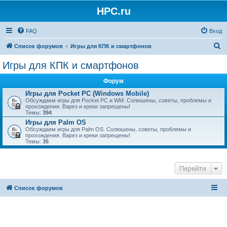
HPC.ru
FAQ
Вход
П
Список форумов
Игры для КПК и смартфонов
о
Игры для КПК и смартфонов
и
Форум
с
Игры для Pocket PC (Windows Mobile)
к
Обсуждаем игры для Pocket PC и WM. Солюшены, советы, проблемы и
прохождения. Варез и креки запрещены!
Темы:
394
Игры для Palm OS
Обсуждаем игры для Palm OS. Солюшены, советы, проблемы и
прохождения. Варез и креки запрещены!
Темы:
35
Перейти
Список форумов