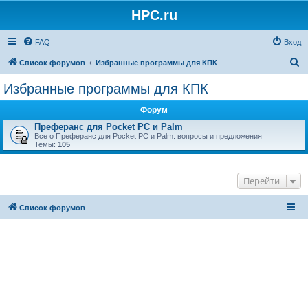
HPC.ru
FAQ
Вход
П
Список форумов
Избранные программы для КПК
о
Избранные программы для КПК
и
Форум
с
Преферанс для Pocket PC и Palm
к
Все о Преферанс для Pocket PC и Palm: вопросы и предложения
Темы:
105
Перейти
Список форумов