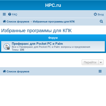
HPC.ru
FAQ
Вход
П
Список форумов
Избранные программы для КПК
о
Избранные программы для КПК
и
Форум
с
Преферанс для Pocket PC и Palm
к
Все о Преферанс для Pocket PC и Palm: вопросы и предложения
Темы:
105
Перейти
Список форумов