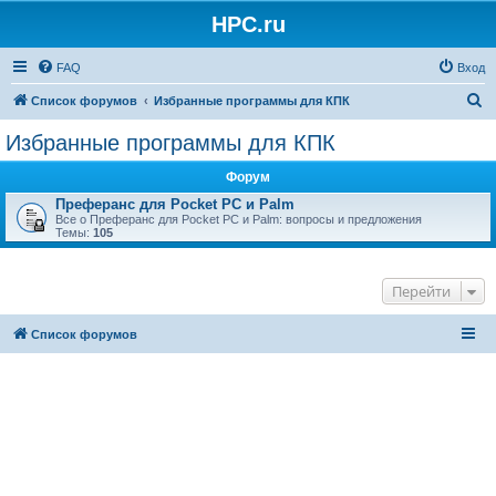
HPC.ru
FAQ
Вход
П
Список форумов
Избранные программы для КПК
о
Избранные программы для КПК
и
Форум
с
Преферанс для Pocket PC и Palm
к
Все о Преферанс для Pocket PC и Palm: вопросы и предложения
Темы:
105
Перейти
Список форумов