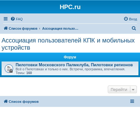
HPC.ru
FAQ
Вход
П
Список форумов
Ассоциация пользователей КПК и мобильных устройств
о
Ассоциация пользователей КПК и мобильных
и
устройств
с
Форум
к
Пилотовки Московского Палмклуба, Пилотовки регионов
Всё о Пилотовках и только о них. Встречи, программа, впечатления.
Темы:
160
Перейти
Список форумов