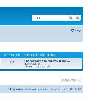
Поиск
Расширенный по
Вход
СООБЩЕНИЯ
ПОСЛЕДНЕЕ СООБЩЕНИЕ
Продолжаем про гаджеты и про …
917
П
Bashmack
е
Пн янв 11, 2016 22:59
р
е
й
т
Перейти
и
к
п
о
Удалить cookies конференции
Часовой пояс:
UTC+03:00
с
л
е
д
н
е