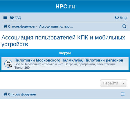
HPC.ru
FAQ
Вход
П
Список форумов
Ассоциация пользователей КПК и мобильных устройств
о
Ассоциация пользователей КПК и мобильных
и
устройств
с
Форум
к
Пилотовки Московского Палмклуба, Пилотовки регионов
Всё о Пилотовках и только о них. Встречи, программа, впечатления.
Темы:
160
Перейти
Список форумов