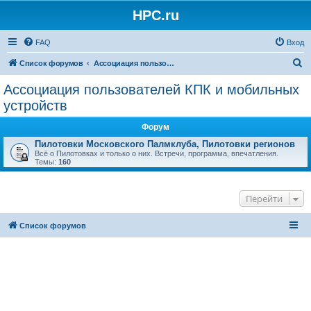
HPC.ru
FAQ
Вход
П
Список форумов
Ассоциация пользователей КПК и мобильных устройств
о
Ассоциация пользователей КПК и мобильных
и
устройств
с
Форум
к
Пилотовки Московского Палмклуба, Пилотовки регионов
Всё о Пилотовках и только о них. Встречи, программа, впечатления.
Темы:
160
Перейти
Список форумов