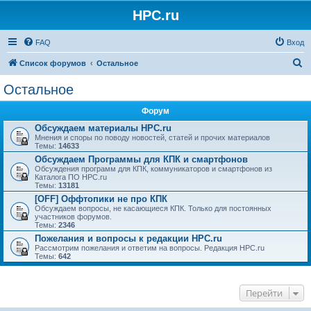
HPC.ru
FAQ
Вход
П
Список форумов
Остальное
о
Остальное
и
Форум
с
Обсуждаем материалы HPC.ru
к
Мнения и споры по поводу новостей, статей и прочих материалов
Темы:
14633
Обсуждаем Программы для КПК и смартфонов
Обсуждения программ для КПК, коммуникаторов и смартфонов из
Каталога ПО HPC.ru
Темы:
13181
[OFF] Оффтопики не про КПК
Обсуждаем вопросы, не касающиеся КПК. Только для постоянных
участников форумов.
Темы:
2346
Пожелания и вопросы к редакции HPC.ru
Рассмотрим пожелания и ответим на вопросы. Редакция HPC.ru
Темы:
642
Перейти