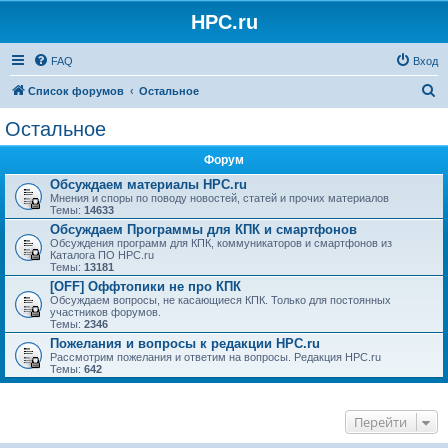
HPC.ru
FAQ
Вход
П
Список форумов
Остальное
о
Остальное
и
Форум
с
Обсуждаем материалы HPC.ru
к
Мнения и споры по поводу новостей, статей и прочих материалов
Темы:
14633
Обсуждаем Программы для КПК и смартфонов
Обсуждения программ для КПК, коммуникаторов и смартфонов из
Каталога ПО HPC.ru
Темы:
13181
[OFF] Оффтопики не про КПК
Обсуждаем вопросы, не касающиеся КПК. Только для постоянных
участников форумов.
Темы:
2346
Пожелания и вопросы к редакции HPC.ru
Рассмотрим пожелания и ответим на вопросы. Редакция HPC.ru
Темы:
642
Перейти