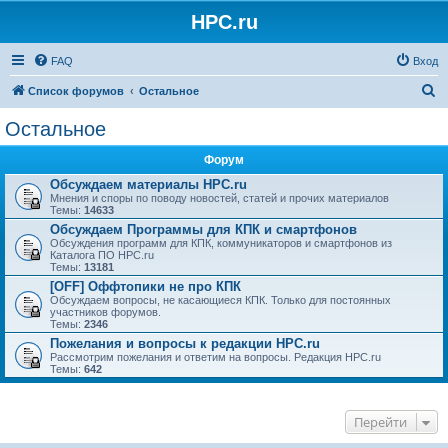
HPC.ru
FAQ
Вход
П
Список форумов
Остальное
о
Остальное
и
Форум
с
Обсуждаем материалы HPC.ru
к
Мнения и споры по поводу новостей, статей и прочих материалов
Темы:
14633
Обсуждаем Программы для КПК и смартфонов
Обсуждения программ для КПК, коммуникаторов и смартфонов из
Каталога ПО HPC.ru
Темы:
13181
[OFF] Оффтопики не про КПК
Обсуждаем вопросы, не касающиеся КПК. Только для постоянных
участников форумов.
Темы:
2346
Пожелания и вопросы к редакции HPC.ru
Рассмотрим пожелания и ответим на вопросы. Редакция HPC.ru
Темы:
642
Перейти