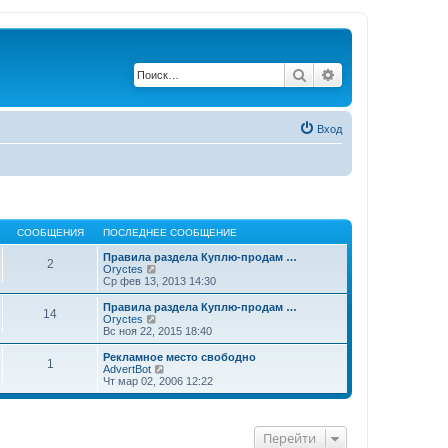
Поиск
Расширенный по
Вход
СООБЩЕНИЯ
ПОСЛЕДНЕЕ СООБЩЕНИЕ
Правила раздела Куплю-продам …
2
П
Oryctes
е
Ср фев 13, 2013 14:30
р
е
Правила раздела Куплю-продам …
14
й
П
Oryctes
т
е
Вс ноя 22, 2015 18:40
и
р
к
е
Рекламное место свободно
1
п
й
П
AdvertBot
о
т
е
Чт мар 02, 2006 12:22
с
и
р
л
к
е
е
п
й
д
о
т
Перейти
н
с
и
е