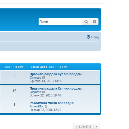
Поиск
Расширенный по
Вход
СООБЩЕНИЯ
ПОСЛЕДНЕЕ СООБЩЕНИЕ
Правила раздела Куплю-продам …
2
П
Oryctes
е
Ср фев 13, 2013 14:30
р
е
Правила раздела Куплю-продам …
14
й
П
Oryctes
т
е
Вс ноя 22, 2015 18:40
и
р
к
е
Рекламное место свободно
1
п
й
П
AdvertBot
о
т
е
Чт мар 02, 2006 12:22
с
и
р
л
к
е
е
п
й
д
о
т
Перейти
н
с
и
е