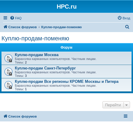
HPC.ru
FAQ
Вход
П
Список форумов
Куплю-продам-поменяю
о
Куплю-продам-поменяю
и
Форум
с
Куплю-продам Москва
к
Барахолка карманных компьютеров. Частным лицам.
Темы:
2
Куплю-продам Санкт-Петербург
Барахолка карманных компьютеров. Частным лицам.
Темы:
3
Куплю-продам Все регионы КРОМЕ Москвы и Питера
Барахолка карманных компьютеров. Частным лицам.
Темы:
1
Перейти
Список форумов