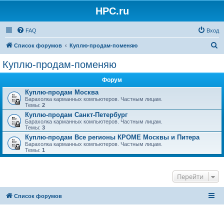
HPC.ru
FAQ
Вход
П
Список форумов
Куплю-продам-поменяю
о
Куплю-продам-поменяю
и
Форум
с
Куплю-продам Москва
к
Барахолка карманных компьютеров. Частным лицам.
Темы:
2
Куплю-продам Санкт-Петербург
Барахолка карманных компьютеров. Частным лицам.
Темы:
3
Куплю-продам Все регионы КРОМЕ Москвы и Питера
Барахолка карманных компьютеров. Частным лицам.
Темы:
1
Перейти
Список форумов