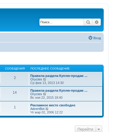
Поиск
Расширенный по
Вход
СООБЩЕНИЯ
ПОСЛЕДНЕЕ СООБЩЕНИЕ
Правила раздела Куплю-продам …
2
П
Oryctes
е
Ср фев 13, 2013 14:30
р
е
Правила раздела Куплю-продам …
14
й
П
Oryctes
т
е
Вс ноя 22, 2015 18:40
и
р
к
е
Рекламное место свободно
1
п
й
П
AdvertBot
о
т
е
Чт мар 02, 2006 12:22
с
и
р
л
к
е
е
п
й
д
о
т
Перейти
н
с
и
е