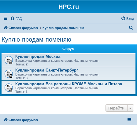
HPC.ru
FAQ
Вход
П
Список форумов
Куплю-продам-поменяю
о
Куплю-продам-поменяю
и
Форум
с
Куплю-продам Москва
к
Барахолка карманных компьютеров. Частным лицам.
Темы:
2
Куплю-продам Санкт-Петербург
Барахолка карманных компьютеров. Частным лицам.
Темы:
3
Куплю-продам Все регионы КРОМЕ Москвы и Питера
Барахолка карманных компьютеров. Частным лицам.
Темы:
1
Перейти
Список форумов