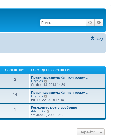
Поиск
Расширенный по
Вход
СООБЩЕНИЯ
ПОСЛЕДНЕЕ СООБЩЕНИЕ
Правила раздела Куплю-продам …
2
П
Oryctes
е
Ср фев 13, 2013 14:30
р
е
Правила раздела Куплю-продам …
14
й
П
Oryctes
т
е
Вс ноя 22, 2015 18:40
и
р
к
е
Рекламное место свободно
1
п
й
П
AdvertBot
о
т
е
Чт мар 02, 2006 12:22
с
и
р
л
к
е
е
п
й
д
о
т
Перейти
н
с
и
е