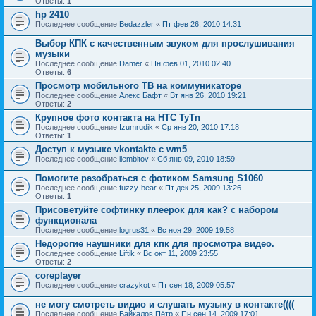
Ответы:
1
hp 2410
Последнее сообщение
Bedazzler
«
Пт фев 26, 2010 14:31
Выбор КПК с качественным звуком для прослушивания
музыки
Последнее сообщение
Damer
«
Пн фев 01, 2010 02:40
Ответы:
6
Просмотр мобильного ТВ на коммуникаторе
Последнее сообщение
Алекс Бафт
«
Вт янв 26, 2010 19:21
Ответы:
2
Крупное фото контакта на HTC TyTn
Последнее сообщение
Izumrudik
«
Ср янв 20, 2010 17:18
Ответы:
1
Доступ к музыке vkontakte с wm5
Последнее сообщение
ilembitov
«
Сб янв 09, 2010 18:59
Помогите разобраться с фотиком Samsung S1060
Последнее сообщение
fuzzy-bear
«
Пт дек 25, 2009 13:26
Ответы:
1
Присоветуйте софтинку плеерок для как? с набором
функционала
Последнее сообщение
logrus31
«
Вс ноя 29, 2009 19:58
Недорогие наушники для кпк для просмотра видео.
Последнее сообщение
Liftik
«
Вс окт 11, 2009 23:55
Ответы:
2
coreplayer
Последнее сообщение
crazykot
«
Пт сен 18, 2009 05:57
не могу смотреть видио и слушать музыку в контакте((((
Последнее сообщение
Байкалов Пётр
«
Пн сен 14, 2009 17:01