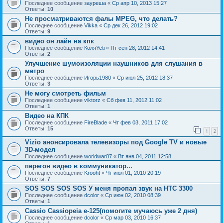
Последнее сообщение
зауреша
«
Ср апр 10, 2013 15:27
Ответы:
10
Не просматриваются фалы MPEG, что делать?
Последнее сообщение
Vikka
«
Ср дек 26, 2012 19:02
Ответы:
9
видео он лайн на кпк
Последнее сообщение
КоляYeti
«
Пт сен 28, 2012 14:41
Ответы:
2
Улучшение шумоизоляции наушников для слушания в
метро
Последнее сообщение
Игорь1980
«
Ср июл 25, 2012 18:37
Ответы:
3
Не могу смотреть фильм
Последнее сообщение
viktorz
«
Сб фев 11, 2012 11:02
Ответы:
1
Видео на КПК
Последнее сообщение
FireBlade
«
Чт фев 03, 2011 17:02
Ответы:
15
1
2
Vizio анонсировала телевизоры под Google TV и новые
3D-модел
Последнее сообщение
worldwar87
«
Вт янв 04, 2011 12:58
перегон видео в коммуникатор...
Последнее сообщение
Krooht
«
Чт июл 01, 2010 20:19
Ответы:
7
SOS SOS SOS SOS У меня пропал звук на HTC 3300
Последнее сообщение
dcolor
«
Ср июн 02, 2010 08:39
Ответы:
1
Cassio Cassiopeia e-125(помогите мучаюсь уже 2 дня)
Последнее сообщение
dcolor
«
Ср мар 03, 2010 16:37