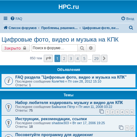
HPC.ru
FAQ
Вход
П
Список форумов
Проблемы, решения, советы
Цифровые фото, видео и музыка на КПК
о
Цифровые фото, видео и музыка на КПК
и
Поиск
Расширенный поиск
Закрыто
с
к
Страница
1
из
29
1
2
3
4
5
29
След.
850 тем
…
Объявления
FAQ раздела "Цифровые фото, видео и музыка на КПК"
Последнее сообщение
КоляYeti
«
Пт сен 28, 2012 15:10
Ответы:
1
Темы
Набор любителя кодировать музыку и видео для КПК
Последнее сообщение
Байкалов Пётр
«
Пт июл 11, 2008 03:22
Ответы:
75
1
2
3
4
5
6
Инструкции, рекомендации, ссылки
Последнее сообщение
shadow303
«
Вт окт 17, 2006 19:25
Ответы:
18
1
2
Посоветуйте программу для аудиокниг