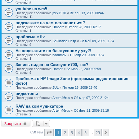
Ответы:
5
youtube на wm5
Последнее сообщение
jxxx1970
«
Вс сен 13, 2009 00:44
Ответы:
11
подскажите на чем остановиться?
Последнее сообщение
Umberr
«
Пт авг 28, 2009 18:17
Ответы:
1
проблема с flv
Последнее сообщение
Байкалов Пётр
«
Сб май 09, 2009 11:34
Ответы:
9
Не подскажите по блютусовому уху?!
Последнее сообщение
naoumov
«
Пн апр 20, 2009 10:34
Ответы:
1
Запись видео на Самсунг и700, как?
Последнее сообщение
Damer
«
Вс мар 22, 2009 09:59
Ответы:
9
Проблема с HP Image Zone (программа редактирования
фото)
Последнее сообщение
JUL
«
Пн мар 16, 2009 23:40
видеотоны
Последнее сообщение
Artem46rus
«
Сб мар 07, 2009 21:24
RAW на коммуникаторе
Последнее сообщение
Artem46rus
«
Сб фев 21, 2009 23:19
Ответы:
2
Закрыто
Страница
1
из
29
1
2
3
4
5
29
След.
850 тем
…