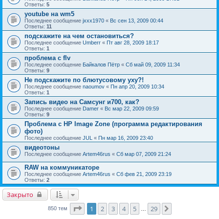
Ответы:
5
youtube на wm5
Последнее сообщение
jxxx1970
«
Вс сен 13, 2009 00:44
Ответы:
11
подскажите на чем остановиться?
Последнее сообщение
Umberr
«
Пт авг 28, 2009 18:17
Ответы:
1
проблема с flv
Последнее сообщение
Байкалов Пётр
«
Сб май 09, 2009 11:34
Ответы:
9
Не подскажите по блютусовому уху?!
Последнее сообщение
naoumov
«
Пн апр 20, 2009 10:34
Ответы:
1
Запись видео на Самсунг и700, как?
Последнее сообщение
Damer
«
Вс мар 22, 2009 09:59
Ответы:
9
Проблема с HP Image Zone (программа редактирования
фото)
Последнее сообщение
JUL
«
Пн мар 16, 2009 23:40
видеотоны
Последнее сообщение
Artem46rus
«
Сб мар 07, 2009 21:24
RAW на коммуникаторе
Последнее сообщение
Artem46rus
«
Сб фев 21, 2009 23:19
Ответы:
2
Закрыто
Страница
1
из
29
1
2
3
4
5
29
След.
850 тем
…