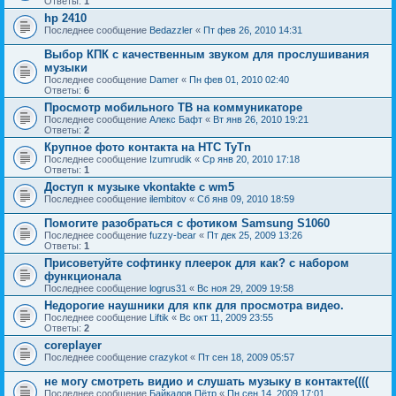
Ответы:
1
hp 2410
Последнее сообщение
Bedazzler
«
Пт фев 26, 2010 14:31
Выбор КПК с качественным звуком для прослушивания
музыки
Последнее сообщение
Damer
«
Пн фев 01, 2010 02:40
Ответы:
6
Просмотр мобильного ТВ на коммуникаторе
Последнее сообщение
Алекс Бафт
«
Вт янв 26, 2010 19:21
Ответы:
2
Крупное фото контакта на HTC TyTn
Последнее сообщение
Izumrudik
«
Ср янв 20, 2010 17:18
Ответы:
1
Доступ к музыке vkontakte с wm5
Последнее сообщение
ilembitov
«
Сб янв 09, 2010 18:59
Помогите разобраться с фотиком Samsung S1060
Последнее сообщение
fuzzy-bear
«
Пт дек 25, 2009 13:26
Ответы:
1
Присоветуйте софтинку плеерок для как? с набором
функционала
Последнее сообщение
logrus31
«
Вс ноя 29, 2009 19:58
Недорогие наушники для кпк для просмотра видео.
Последнее сообщение
Liftik
«
Вс окт 11, 2009 23:55
Ответы:
2
coreplayer
Последнее сообщение
crazykot
«
Пт сен 18, 2009 05:57
не могу смотреть видио и слушать музыку в контакте((((
Последнее сообщение
Байкалов Пётр
«
Пн сен 14, 2009 17:01