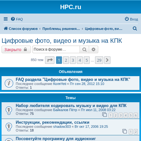
HPC.ru
FAQ
Вход
П
Список форумов
Проблемы, решения, советы
Цифровые фото, видео и музыка на КПК
о
Цифровые фото, видео и музыка на КПК
и
Поиск
Расширенный поиск
Закрыто
с
к
Страница
1
из
29
1
2
3
4
5
29
След.
850 тем
…
Объявления
FAQ раздела "Цифровые фото, видео и музыка на КПК"
Последнее сообщение
КоляYeti
«
Пт сен 28, 2012 15:10
Ответы:
1
Темы
Набор любителя кодировать музыку и видео для КПК
Последнее сообщение
Байкалов Пётр
«
Пт июл 11, 2008 03:22
Ответы:
75
1
2
3
4
5
6
Инструкции, рекомендации, ссылки
Последнее сообщение
shadow303
«
Вт окт 17, 2006 19:25
Ответы:
18
1
2
Посоветуйте программу для аудиокниг