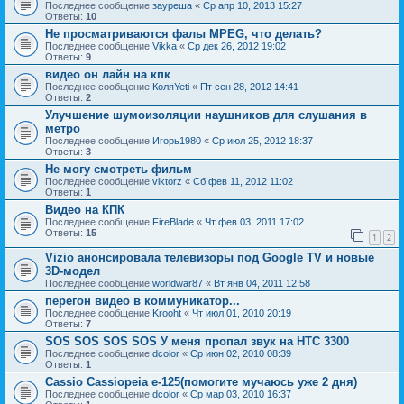
Последнее сообщение
зауреша
«
Ср апр 10, 2013 15:27
Ответы:
10
Не просматриваются фалы MPEG, что делать?
Последнее сообщение
Vikka
«
Ср дек 26, 2012 19:02
Ответы:
9
видео он лайн на кпк
Последнее сообщение
КоляYeti
«
Пт сен 28, 2012 14:41
Ответы:
2
Улучшение шумоизоляции наушников для слушания в
метро
Последнее сообщение
Игорь1980
«
Ср июл 25, 2012 18:37
Ответы:
3
Не могу смотреть фильм
Последнее сообщение
viktorz
«
Сб фев 11, 2012 11:02
Ответы:
1
Видео на КПК
Последнее сообщение
FireBlade
«
Чт фев 03, 2011 17:02
Ответы:
15
1
2
Vizio анонсировала телевизоры под Google TV и новые
3D-модел
Последнее сообщение
worldwar87
«
Вт янв 04, 2011 12:58
перегон видео в коммуникатор...
Последнее сообщение
Krooht
«
Чт июл 01, 2010 20:19
Ответы:
7
SOS SOS SOS SOS У меня пропал звук на HTC 3300
Последнее сообщение
dcolor
«
Ср июн 02, 2010 08:39
Ответы:
1
Cassio Cassiopeia e-125(помогите мучаюсь уже 2 дня)
Последнее сообщение
dcolor
«
Ср мар 03, 2010 16:37