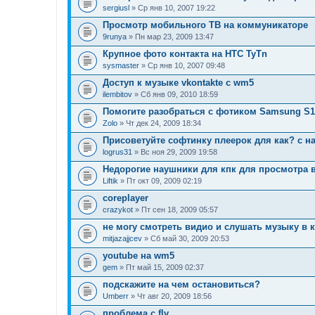
sergiusl
» Ср янв 10, 2007 19:22
Просмотр мобильного ТВ на коммуникаторе
9runya
» Пн мар 23, 2009 13:47
Крупное фото контакта на HTC TyTn
sysmaster
» Ср янв 10, 2007 09:48
Доступ к музыке vkontakte с wm5
ilembitov
» Сб янв 09, 2010 18:59
Помогите разобраться с фотиком Samsung S1
Zolo
» Чт дек 24, 2009 18:34
Присоветуйте софтинку плеерок для как? с 
logrus31
» Вс ноя 29, 2009 19:58
Недорогие наушники для кпк для просмотра 
Liftik
» Пт окт 09, 2009 02:19
coreplayer
crazykot
» Пт сен 18, 2009 05:57
не могу смотреть видио и слушать музыку в ко
mitjazajjcev
» Сб май 30, 2009 20:53
youtube на wm5
gem
» Пт май 15, 2009 02:37
подскажите на чем остановиться?
Umberr
» Чт авг 20, 2009 18:56
проблема с flv