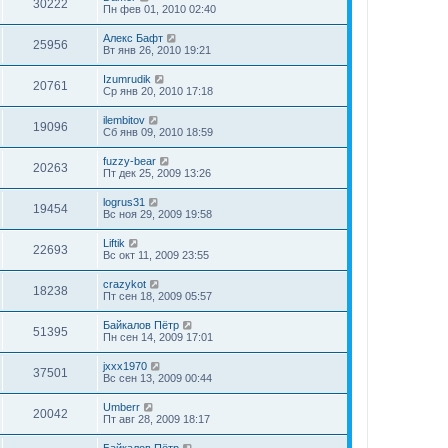
30222
Пн фев 01, 2010 02:40
Алекс Бафт
25956
Вт янв 26, 2010 19:21
Izumrudik
20761
Ср янв 20, 2010 17:18
ilembitov
19096
Сб янв 09, 2010 18:59
fuzzy-bear
20263
Пт дек 25, 2009 13:26
logrus31
19454
Вс ноя 29, 2009 19:58
Liftik
22693
Вс окт 11, 2009 23:55
crazykot
18238
Пт сен 18, 2009 05:57
Байкалов Пётр
51395
Пн сен 14, 2009 17:01
jxxx1970
37501
Вс сен 13, 2009 00:44
Umberr
20042
Пт авг 28, 2009 18:17
Байкалов Пётр