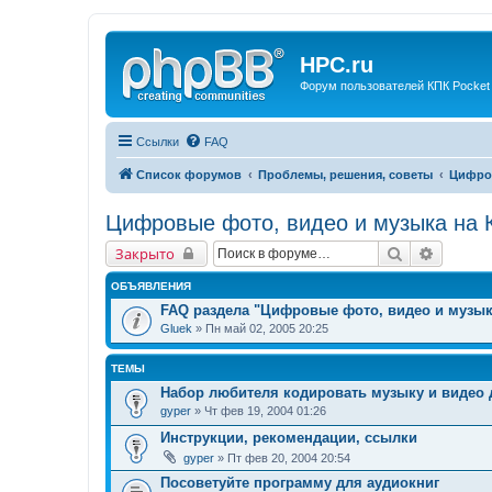
HPC.ru
Форум пользователей КПК Pocket
Ссылки
FAQ
Список форумов
Проблемы, решения, советы
Цифров
Цифровые фото, видео и музыка на 
Поиск
Расшир
Закрыто
ОБЪЯВЛЕНИЯ
FAQ раздела "Цифровые фото, видео и музык
Gluek
» Пн май 02, 2005 20:25
ТЕМЫ
Набор любителя кодировать музыку и видео 
gyper
» Чт фев 19, 2004 01:26
Инструкции, рекомендации, ссылки
gyper
» Пт фев 20, 2004 20:54
Посоветуйте программу для аудиокниг