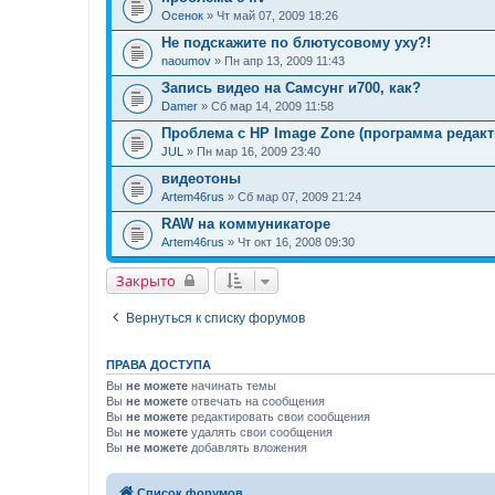
Осенок
» Чт май 07, 2009 18:26
Не подскажите по блютусовому уху?!
naoumov
» Пн апр 13, 2009 11:43
Запись видео на Самсунг и700, как?
Damer
» Сб мар 14, 2009 11:58
Проблема с HP Image Zone (программа редак
JUL
» Пн мар 16, 2009 23:40
видеотоны
Artem46rus
» Сб мар 07, 2009 21:24
RAW на коммуникаторе
Artem46rus
» Чт окт 16, 2008 09:30
Закрыто
Вернуться к списку форумов
ПРАВА ДОСТУПА
Вы
не можете
начинать темы
Вы
не можете
отвечать на сообщения
Вы
не можете
редактировать свои сообщения
Вы
не можете
удалять свои сообщения
Вы
не можете
добавлять вложения
Список форумов