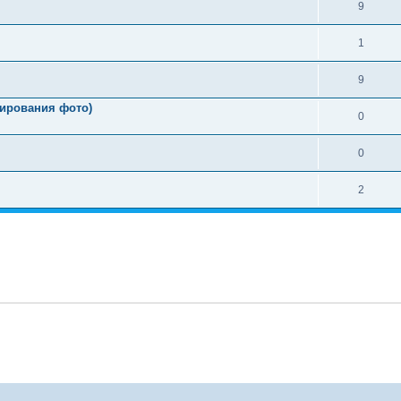
9
1
9
тирования фото)
0
0
2