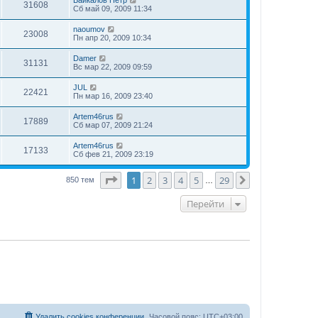
31608
Сб май 09, 2009 11:34
naoumov
23008
Пн апр 20, 2009 10:34
Damer
31131
Вс мар 22, 2009 09:59
JUL
22421
Пн мар 16, 2009 23:40
Artem46rus
17889
Сб мар 07, 2009 21:24
Artem46rus
17133
Сб фев 21, 2009 23:19
Страница
1
из
29
1
2
3
4
5
29
След.
850 тем
…
Перейти
Удалить cookies конференции
Часовой пояс:
UTC+03:00