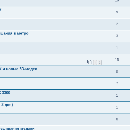
10
?
9
2
шания в метро
3
1
15
1
2
V и новые 3D-модел
0
7
 3300
1
 2 дня)
1
0
лушивания музыки