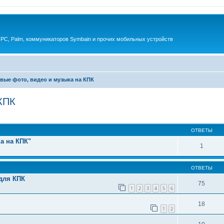
 PC, Palm, коммуникаторов Symbain и прочих мобильных устройств
ые фото, видео и музыка на КПК
КПК
енный поиск
ОТВЕТЫ
а на КПК"
1
ОТВЕТЫ
для КПК
75
1
2
3
4
5
6
18
1
2