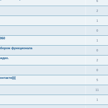
6
2
1
0
060
1
набором функционала
0
видео.
2
0
нтакте((((
5
11
1