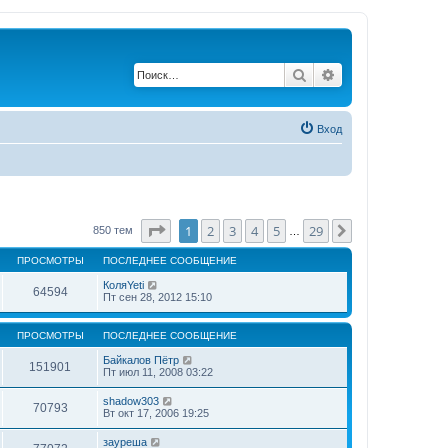
Поиск
Расширенный по
Вход
Страница
1
из
29
1
2
3
4
5
29
След.
850 тем
…
ПРОСМОТРЫ
ПОСЛЕДНЕЕ СООБЩЕНИЕ
КоляYeti
64594
Пт сен 28, 2012 15:10
ПРОСМОТРЫ
ПОСЛЕДНЕЕ СООБЩЕНИЕ
Байкалов Пётр
151901
Пт июл 11, 2008 03:22
shadow303
70793
Вт окт 17, 2006 19:25
зауреша