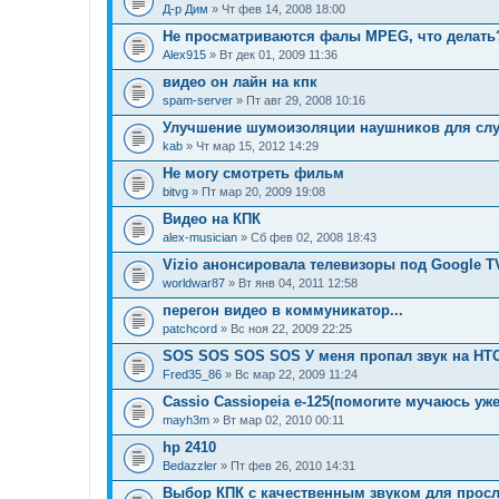
Д-р Дим
» Чт фев 14, 2008 18:00
Не просматриваются фалы MPEG, что делать
Alex915
» Вт дек 01, 2009 11:36
видео он лайн на кпк
spam-server
» Пт авг 29, 2008 10:16
Улучшение шумоизоляции наушников для слу
kab
» Чт мар 15, 2012 14:29
Не могу смотреть фильм
bitvg
» Пт мар 20, 2009 19:08
Видео на КПК
alex-musician
» Сб фев 02, 2008 18:43
Vizio анонсировала телевизоры под Google T
worldwar87
» Вт янв 04, 2011 12:58
перегон видео в коммуникатор...
patchcord
» Вс ноя 22, 2009 22:25
SOS SOS SOS SOS У меня пропал звук на HTC
Fred35_86
» Вс мар 22, 2009 11:24
Cassio Cassiopeia e-125(помогите мучаюсь уже
mayh3m
» Вт мар 02, 2010 00:11
hp 2410
Bedazzler
» Пт фев 26, 2010 14:31
Выбор КПК с качественным звуком для прос