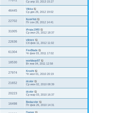
77072
Ср апр 10, 2013 15:27
Vikka
46445
Ср дек 26, 2012 19:02
КоляYeti
22702
Пт сен 28, 2012 14:41
Игорь1980
31005
Ср июл 25, 2012 18:37
viktorz
22636
Сб фев 11, 2012 11:02
FireBlade
61304
Чт фев 03, 2011 17:02
worldwar87
18530
Вт янв 04, 2011 12:58
Krooht
27974
Чт июл 01, 2010 20:19
dcolor
21652
Ср июн 02, 2010 08:39
dcolor
20223
Ср мар 03, 2010 16:37
Bedazzler
16498
Пт фев 26, 2010 14:31
Damer