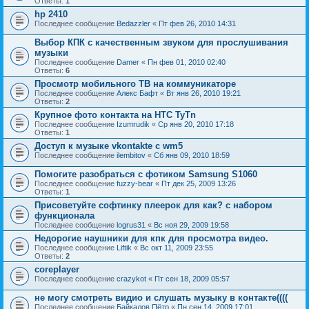
Ответы:
1
hp 2410
Последнее сообщение
Bedazzler
«
Пт фев 26, 2010 14:31
Выбор КПК с качественным звуком для прослушивания
музыки
Последнее сообщение
Damer
«
Пн фев 01, 2010 02:40
Ответы:
6
Просмотр мобильного ТВ на коммуникаторе
Последнее сообщение
Алекс Бафт
«
Вт янв 26, 2010 19:21
Ответы:
2
Крупное фото контакта на HTC TyTn
Последнее сообщение
Izumrudik
«
Ср янв 20, 2010 17:18
Ответы:
1
Доступ к музыке vkontakte с wm5
Последнее сообщение
ilembitov
«
Сб янв 09, 2010 18:59
Помогите разобраться с фотиком Samsung S1060
Последнее сообщение
fuzzy-bear
«
Пт дек 25, 2009 13:26
Ответы:
1
Присоветуйте софтинку плеерок для как? с набором
функционала
Последнее сообщение
logrus31
«
Вс ноя 29, 2009 19:58
Недорогие наушники для кпк для просмотра видео.
Последнее сообщение
Liftik
«
Вс окт 11, 2009 23:55
Ответы:
2
coreplayer
Последнее сообщение
crazykot
«
Пт сен 18, 2009 05:57
не могу смотреть видио и слушать музыку в контакте((((
Последнее сообщение
Байкалов Пётр
«
Пн сен 14, 2009 17:01