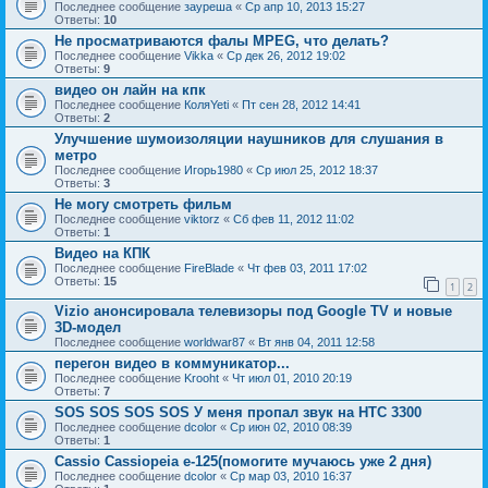
Последнее сообщение
зауреша
«
Ср апр 10, 2013 15:27
Ответы:
10
Не просматриваются фалы MPEG, что делать?
Последнее сообщение
Vikka
«
Ср дек 26, 2012 19:02
Ответы:
9
видео он лайн на кпк
Последнее сообщение
КоляYeti
«
Пт сен 28, 2012 14:41
Ответы:
2
Улучшение шумоизоляции наушников для слушания в
метро
Последнее сообщение
Игорь1980
«
Ср июл 25, 2012 18:37
Ответы:
3
Не могу смотреть фильм
Последнее сообщение
viktorz
«
Сб фев 11, 2012 11:02
Ответы:
1
Видео на КПК
Последнее сообщение
FireBlade
«
Чт фев 03, 2011 17:02
Ответы:
15
1
2
Vizio анонсировала телевизоры под Google TV и новые
3D-модел
Последнее сообщение
worldwar87
«
Вт янв 04, 2011 12:58
перегон видео в коммуникатор...
Последнее сообщение
Krooht
«
Чт июл 01, 2010 20:19
Ответы:
7
SOS SOS SOS SOS У меня пропал звук на HTC 3300
Последнее сообщение
dcolor
«
Ср июн 02, 2010 08:39
Ответы:
1
Cassio Cassiopeia e-125(помогите мучаюсь уже 2 дня)
Последнее сообщение
dcolor
«
Ср мар 03, 2010 16:37