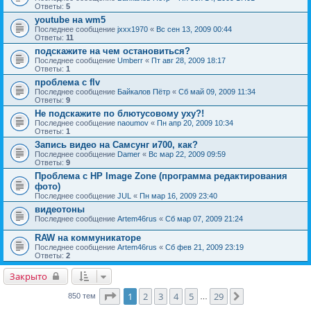
Ответы:
5
youtube на wm5
Последнее сообщение
jxxx1970
«
Вс сен 13, 2009 00:44
Ответы:
11
подскажите на чем остановиться?
Последнее сообщение
Umberr
«
Пт авг 28, 2009 18:17
Ответы:
1
проблема с flv
Последнее сообщение
Байкалов Пётр
«
Сб май 09, 2009 11:34
Ответы:
9
Не подскажите по блютусовому уху?!
Последнее сообщение
naoumov
«
Пн апр 20, 2009 10:34
Ответы:
1
Запись видео на Самсунг и700, как?
Последнее сообщение
Damer
«
Вс мар 22, 2009 09:59
Ответы:
9
Проблема с HP Image Zone (программа редактирования
фото)
Последнее сообщение
JUL
«
Пн мар 16, 2009 23:40
видеотоны
Последнее сообщение
Artem46rus
«
Сб мар 07, 2009 21:24
RAW на коммуникаторе
Последнее сообщение
Artem46rus
«
Сб фев 21, 2009 23:19
Ответы:
2
Закрыто
Страница
1
из
29
1
2
3
4
5
29
След.
850 тем
…