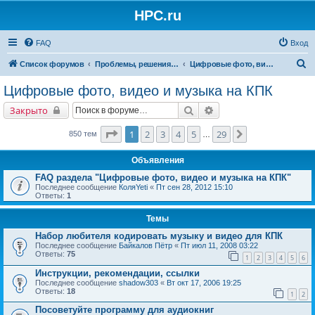
HPC.ru
FAQ
Вход
П
Список форумов
Проблемы, решения, советы
Цифровые фото, видео и музыка на КПК
о
Цифровые фото, видео и музыка на КПК
и
Поиск
Расширенный поиск
Закрыто
с
к
Страница
1
из
29
1
2
3
4
5
29
След.
850 тем
…
Объявления
FAQ раздела "Цифровые фото, видео и музыка на КПК"
Последнее сообщение
КоляYeti
«
Пт сен 28, 2012 15:10
Ответы:
1
Темы
Набор любителя кодировать музыку и видео для КПК
Последнее сообщение
Байкалов Пётр
«
Пт июл 11, 2008 03:22
Ответы:
75
1
2
3
4
5
6
Инструкции, рекомендации, ссылки
Последнее сообщение
shadow303
«
Вт окт 17, 2006 19:25
Ответы:
18
1
2
Посоветуйте программу для аудиокниг