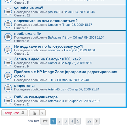
Ответы:
5
youtube на wm5
Последнее сообщение
jxxx1970
«
Вс сен 13, 2009 00:44
Ответы:
11
подскажите на чем остановиться?
Последнее сообщение
Umberr
«
Пт авг 28, 2009 18:17
Ответы:
1
проблема с flv
Последнее сообщение
Байкалов Пётр
«
Сб май 09, 2009 11:34
Ответы:
9
Не подскажите по блютусовому уху?!
Последнее сообщение
naoumov
«
Пн апр 20, 2009 10:34
Ответы:
1
Запись видео на Самсунг и700, как?
Последнее сообщение
Damer
«
Вс мар 22, 2009 09:59
Ответы:
9
Проблема с HP Image Zone (программа редактирования
фото)
Последнее сообщение
JUL
«
Пн мар 16, 2009 23:40
видеотоны
Последнее сообщение
Artem46rus
«
Сб мар 07, 2009 21:24
RAW на коммуникаторе
Последнее сообщение
Artem46rus
«
Сб фев 21, 2009 23:19
Ответы:
2
Закрыто
Страница
1
из
29
1
2
3
4
5
29
След.
850 тем
…