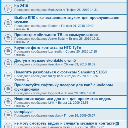
Ответы:
1
hp 2410
Последнее сообщение
Bedazzler
«
Пт фев 26, 2010 14:31
Выбор КПК с качественным звуком для прослушивания
музыки
Последнее сообщение
Damer
«
Пн фев 01, 2010 02:40
Ответы:
6
Просмотр мобильного ТВ на коммуникаторе
Последнее сообщение
Алекс Бафт
«
Вт янв 26, 2010 19:21
Ответы:
2
Крупное фото контакта на HTC TyTn
Последнее сообщение
Izumrudik
«
Ср янв 20, 2010 17:18
Ответы:
1
Доступ к музыке vkontakte с wm5
Последнее сообщение
ilembitov
«
Сб янв 09, 2010 18:59
Помогите разобраться с фотиком Samsung S1060
Последнее сообщение
fuzzy-bear
«
Пт дек 25, 2009 13:26
Ответы:
1
Присоветуйте софтинку плеерок для как? с набором
функционала
Последнее сообщение
logrus31
«
Вс ноя 29, 2009 19:58
Недорогие наушники для кпк для просмотра видео.
Последнее сообщение
Liftik
«
Вс окт 11, 2009 23:55
Ответы:
2
coreplayer
Последнее сообщение
crazykot
«
Пт сен 18, 2009 05:57
не могу смотреть видио и слушать музыку в контакте((((
Последнее сообщение
Байкалов Пётр
«
Пн сен 14, 2009 17:01