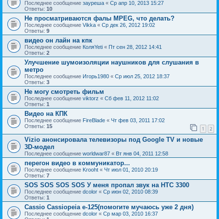
Последнее сообщение
зауреша
«
Ср апр 10, 2013 15:27
Ответы:
10
Не просматриваются фалы MPEG, что делать?
Последнее сообщение
Vikka
«
Ср дек 26, 2012 19:02
Ответы:
9
видео он лайн на кпк
Последнее сообщение
КоляYeti
«
Пт сен 28, 2012 14:41
Ответы:
2
Улучшение шумоизоляции наушников для слушания в
метро
Последнее сообщение
Игорь1980
«
Ср июл 25, 2012 18:37
Ответы:
3
Не могу смотреть фильм
Последнее сообщение
viktorz
«
Сб фев 11, 2012 11:02
Ответы:
1
Видео на КПК
Последнее сообщение
FireBlade
«
Чт фев 03, 2011 17:02
Ответы:
15
1
2
Vizio анонсировала телевизоры под Google TV и новые
3D-модел
Последнее сообщение
worldwar87
«
Вт янв 04, 2011 12:58
перегон видео в коммуникатор...
Последнее сообщение
Krooht
«
Чт июл 01, 2010 20:19
Ответы:
7
SOS SOS SOS SOS У меня пропал звук на HTC 3300
Последнее сообщение
dcolor
«
Ср июн 02, 2010 08:39
Ответы:
1
Cassio Cassiopeia e-125(помогите мучаюсь уже 2 дня)
Последнее сообщение
dcolor
«
Ср мар 03, 2010 16:37