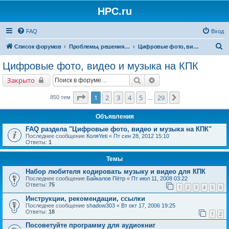
HPC.ru
FAQ
Вход
П
Список форумов
Проблемы, решения, советы
Цифровые фото, видео и музыка на КПК
о
Цифровые фото, видео и музыка на КПК
и
Поиск
Расширенный поиск
Закрыто
с
к
Страница
1
из
29
1
2
3
4
5
29
След.
850 тем
…
Объявления
FAQ раздела "Цифровые фото, видео и музыка на КПК"
Последнее сообщение
КоляYeti
«
Пт сен 28, 2012 15:10
Ответы:
1
Темы
Набор любителя кодировать музыку и видео для КПК
Последнее сообщение
Байкалов Пётр
«
Пт июл 11, 2008 03:22
Ответы:
75
1
2
3
4
5
6
Инструкции, рекомендации, ссылки
Последнее сообщение
shadow303
«
Вт окт 17, 2006 19:25
Ответы:
18
1
2
Посоветуйте программу для аудиокниг