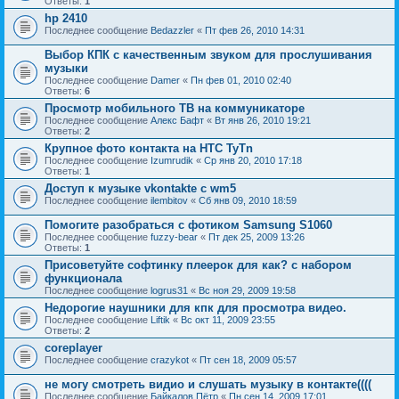
Ответы:
1
hp 2410
Последнее сообщение
Bedazzler
«
Пт фев 26, 2010 14:31
Выбор КПК с качественным звуком для прослушивания
музыки
Последнее сообщение
Damer
«
Пн фев 01, 2010 02:40
Ответы:
6
Просмотр мобильного ТВ на коммуникаторе
Последнее сообщение
Алекс Бафт
«
Вт янв 26, 2010 19:21
Ответы:
2
Крупное фото контакта на HTC TyTn
Последнее сообщение
Izumrudik
«
Ср янв 20, 2010 17:18
Ответы:
1
Доступ к музыке vkontakte с wm5
Последнее сообщение
ilembitov
«
Сб янв 09, 2010 18:59
Помогите разобраться с фотиком Samsung S1060
Последнее сообщение
fuzzy-bear
«
Пт дек 25, 2009 13:26
Ответы:
1
Присоветуйте софтинку плеерок для как? с набором
функционала
Последнее сообщение
logrus31
«
Вс ноя 29, 2009 19:58
Недорогие наушники для кпк для просмотра видео.
Последнее сообщение
Liftik
«
Вс окт 11, 2009 23:55
Ответы:
2
coreplayer
Последнее сообщение
crazykot
«
Пт сен 18, 2009 05:57
не могу смотреть видио и слушать музыку в контакте((((
Последнее сообщение
Байкалов Пётр
«
Пн сен 14, 2009 17:01