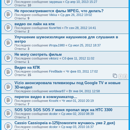
Последнее сообщение
зауреша
«
Ср апр 10, 2013 15:27
Ответы:
10
Не просматриваются фалы MPEG, что делать?
Последнее сообщение
Vikka
«
Ср дек 26, 2012 19:02
Ответы:
9
видео он лайн на кпк
Последнее сообщение
КоляYeti
«
Пт сен 28, 2012 14:41
Ответы:
2
Улучшение шумоизоляции наушников для слушания в
метро
Последнее сообщение
Игорь1980
«
Ср июл 25, 2012 18:37
Ответы:
3
Не могу смотреть фильм
Последнее сообщение
viktorz
«
Сб фев 11, 2012 11:02
Ответы:
1
Видео на КПК
Последнее сообщение
FireBlade
«
Чт фев 03, 2011 17:02
Ответы:
15
1
2
Vizio анонсировала телевизоры под Google TV и новые
3D-модел
Последнее сообщение
worldwar87
«
Вт янв 04, 2011 12:58
перегон видео в коммуникатор...
Последнее сообщение
Krooht
«
Чт июл 01, 2010 20:19
Ответы:
7
SOS SOS SOS SOS У меня пропал звук на HTC 3300
Последнее сообщение
dcolor
«
Ср июн 02, 2010 08:39
Ответы:
1
Cassio Cassiopeia e-125(помогите мучаюсь уже 2 дня)
Последнее сообщение
dcolor
«
Ср мар 03, 2010 16:37