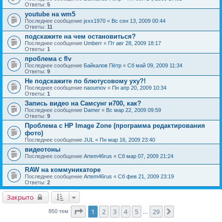
Ответы:
5
youtube на wm5
Последнее сообщение
jxxx1970
«
Вс сен 13, 2009 00:44
Ответы:
11
подскажите на чем остановиться?
Последнее сообщение
Umberr
«
Пт авг 28, 2009 18:17
Ответы:
1
проблема с flv
Последнее сообщение
Байкалов Пётр
«
Сб май 09, 2009 11:34
Ответы:
9
Не подскажите по блютусовому уху?!
Последнее сообщение
naoumov
«
Пн апр 20, 2009 10:34
Ответы:
1
Запись видео на Самсунг и700, как?
Последнее сообщение
Damer
«
Вс мар 22, 2009 09:59
Ответы:
9
Проблема с HP Image Zone (программа редактирования
фото)
Последнее сообщение
JUL
«
Пн мар 16, 2009 23:40
видеотоны
Последнее сообщение
Artem46rus
«
Сб мар 07, 2009 21:24
RAW на коммуникаторе
Последнее сообщение
Artem46rus
«
Сб фев 21, 2009 23:19
Ответы:
2
Закрыто
Страница
1
из
29
1
2
3
4
5
29
След.
850 тем
…