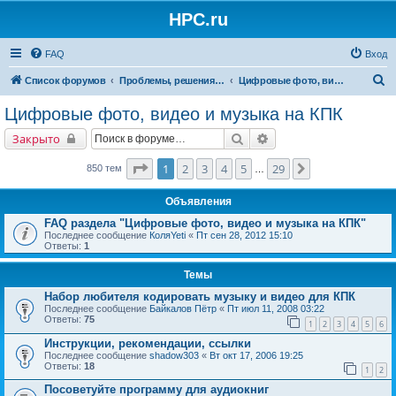
HPC.ru
FAQ
Вход
П
Список форумов
Проблемы, решения, советы
Цифровые фото, видео и музыка на КПК
о
Цифровые фото, видео и музыка на КПК
и
Поиск
Расширенный поиск
Закрыто
с
к
Страница
1
из
29
1
2
3
4
5
29
След.
850 тем
…
Объявления
FAQ раздела "Цифровые фото, видео и музыка на КПК"
Последнее сообщение
КоляYeti
«
Пт сен 28, 2012 15:10
Ответы:
1
Темы
Набор любителя кодировать музыку и видео для КПК
Последнее сообщение
Байкалов Пётр
«
Пт июл 11, 2008 03:22
Ответы:
75
1
2
3
4
5
6
Инструкции, рекомендации, ссылки
Последнее сообщение
shadow303
«
Вт окт 17, 2006 19:25
Ответы:
18
1
2
Посоветуйте программу для аудиокниг