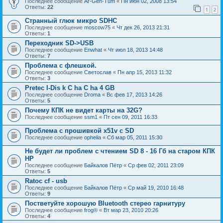
Последнее сообщение
Ar-Gen-Tum
«
Пн июн 02, 2008 13:54
Ответы:
22
1
2
Странный глюк микро SDHC
Последнее сообщение
moscow75
«
Чт дек 26, 2013 21:31
Ответы:
1
Переходник SD->USB
Последнее сообщение
Enwhat
«
Чт июл 18, 2013 14:48
Ответы:
7
Проблема с флешкой.
Последнее сообщение
Светослав
«
Пн апр 15, 2013 11:32
Ответы:
3
Рretec I-Dis k C ha C ha 4 GB
Последнее сообщение
Droma
«
Вс фев 17, 2013 14:26
Ответы:
5
Почему КПК не видет карты на 32G?
Последнее сообщение
ssm1
«
Пт сен 09, 2011 16:33
Проблема с прошивкой x51v c SD
Последнее сообщение
ophelia
«
Сб мар 05, 2011 15:30
Не будет ли проблем с чтением SD 8 - 16 Гб на старом КПК
HP
Последнее сообщение
Байкалов Пётр
«
Ср фев 02, 2011 23:09
Ответы:
5
Ratoc cf - usb
Последнее сообщение
Байкалов Пётр
«
Ср май 19, 2010 16:48
Ответы:
9
Постветуйте хорошую Bluetooth стерео гарнитуру
Последнее сообщение
frog®
«
Вт мар 23, 2010 20:26
Ответы:
4