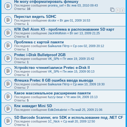
Не могу отформатировать флешку
Последнее сообщение
pronira_sef
«
Вс янв 03, 2010 09:43
Ответы:
16
1
2
Перестал видеть SDHC
Последнее сообщение
dcolor
«
Вт дек 01, 2009 16:53
Ответы:
1
КПК Dell Aixm X5 - проблема в распознавании SD карт
Последнее сообщение
JackWolfskin
«
Вт окт 13, 2009 21:25
Ответы:
6
Проблема с картой памяти
Последнее сообщение
Байкалов Пётр
«
Ср сен 02, 2009 20:12
Ответы:
1
Pretec i-Disk Bulletproof 2GB
Последнее сообщение
VK_SPb
«
Пт июн 19, 2009 15:42
Ответы:
1
Устройство чтения\записи Pretec e-Disk ll
Последнее сообщение
VK_SPb
«
Пн июн 15, 2009 00:13
Ответы:
3
Флешка Pretec 8 GB ошибка ввода вывода
Последнее сообщение
Байкалов Пётр
«
Ср июн 10, 2009 19:30
Ответы:
7
Какое максимальное расширение памяти
Последнее сообщение
fuzzy-bear
«
Чт июн 04, 2009 15:13
Ответы:
5
Кпк невидит Mini SD
Последнее сообщение
EdikDekabrist
«
Пн май 25, 2009 21:06
SD Barcode Scanner, его SDK и использование под .NET CF
Последнее сообщение
1C_Nick
«
Ср май 20, 2009 12:50
Ответы:
1