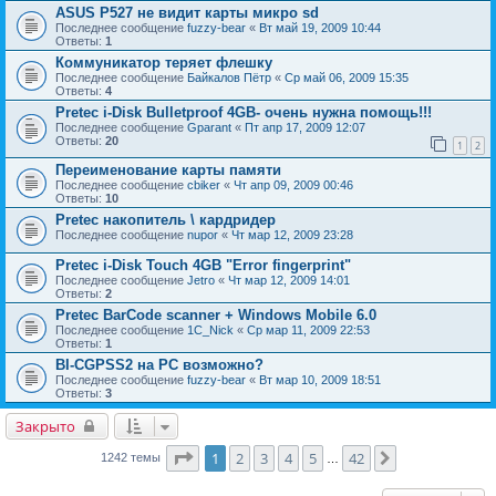
ASUS P527 не видит карты микро sd
Последнее сообщение
fuzzy-bear
«
Вт май 19, 2009 10:44
Ответы:
1
Коммуникатор теряет флешку
Последнее сообщение
Байкалов Пётр
«
Ср май 06, 2009 15:35
Ответы:
4
Pretec i-Disk Bulletproof 4GB- очень нужна помощь!!!
Последнее сообщение
Gparant
«
Пт апр 17, 2009 12:07
Ответы:
20
1
2
Переименование карты памяти
Последнее сообщение
cbiker
«
Чт апр 09, 2009 00:46
Ответы:
10
Pretec накопитель \ кардридер
Последнее сообщение
nupor
«
Чт мар 12, 2009 23:28
Pretec i-Disk Touch 4GB "Error fingerprint"
Последнее сообщение
Jetro
«
Чт мар 12, 2009 14:01
Ответы:
2
Pretec BarCode scanner + Windows Mobile 6.0
Последнее сообщение
1C_Nick
«
Ср мар 11, 2009 22:53
Ответы:
1
BI-CGPSS2 на PC возможно?
Последнее сообщение
fuzzy-bear
«
Вт мар 10, 2009 18:51
Ответы:
3
Закрыто
Страница
1
из
42
1
2
3
4
5
42
След.
1242 темы
…