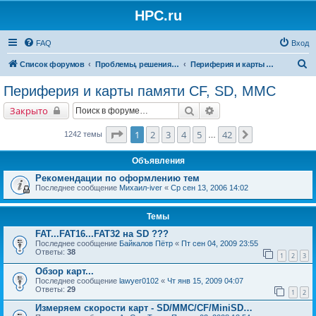
HPC.ru
FAQ
Вход
П
Список форумов
Проблемы, решения, советы
Периферия и карты памяти CF, SD, MMC
о
Периферия и карты памяти CF, SD, MMC
и
Поиск
Расширенный поиск
Закрыто
с
к
Страница
1
из
42
1
2
3
4
5
42
След.
1242 темы
…
Объявления
Рекомендации по оформлению тем
Последнее сообщение
Михаил-iver
«
Ср сен 13, 2006 14:02
Темы
FAT...FAT16...FAT32 на SD ???
Последнее сообщение
Байкалов Пётр
«
Пт сен 04, 2009 23:55
Ответы:
38
1
2
3
Обзор карт...
Последнее сообщение
lawyer0102
«
Чт янв 15, 2009 04:07
Ответы:
29
1
2
Измеряем скорости карт - SD/MMC/CF/MiniSD…