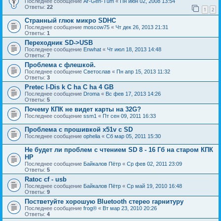
Последнее сообщение
Ar-Gen-Tum
«
Пн июн 02, 2008 13:54
Ответы:
22
1
2
Странный глюк микро SDHC
Последнее сообщение
moscow75
«
Чт дек 26, 2013 21:31
Ответы:
1
Переходник SD->USB
Последнее сообщение
Enwhat
«
Чт июл 18, 2013 14:48
Ответы:
7
Проблема с флешкой.
Последнее сообщение
Светослав
«
Пн апр 15, 2013 11:32
Ответы:
3
Рretec I-Dis k C ha C ha 4 GB
Последнее сообщение
Droma
«
Вс фев 17, 2013 14:26
Ответы:
5
Почему КПК не видет карты на 32G?
Последнее сообщение
ssm1
«
Пт сен 09, 2011 16:33
Проблема с прошивкой x51v c SD
Последнее сообщение
ophelia
«
Сб мар 05, 2011 15:30
Не будет ли проблем с чтением SD 8 - 16 Гб на старом КПК
HP
Последнее сообщение
Байкалов Пётр
«
Ср фев 02, 2011 23:09
Ответы:
5
Ratoc cf - usb
Последнее сообщение
Байкалов Пётр
«
Ср май 19, 2010 16:48
Ответы:
9
Постветуйте хорошую Bluetooth стерео гарнитуру
Последнее сообщение
frog®
«
Вт мар 23, 2010 20:26
Ответы:
4