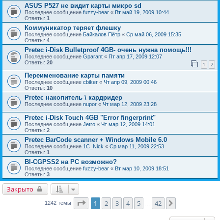
ASUS P527 не видит карты микро sd
Последнее сообщение
fuzzy-bear
«
Вт май 19, 2009 10:44
Ответы:
1
Коммуникатор теряет флешку
Последнее сообщение
Байкалов Пётр
«
Ср май 06, 2009 15:35
Ответы:
4
Pretec i-Disk Bulletproof 4GB- очень нужна помощь!!!
Последнее сообщение
Gparant
«
Пт апр 17, 2009 12:07
Ответы:
20
1
2
Переименование карты памяти
Последнее сообщение
cbiker
«
Чт апр 09, 2009 00:46
Ответы:
10
Pretec накопитель \ кардридер
Последнее сообщение
nupor
«
Чт мар 12, 2009 23:28
Pretec i-Disk Touch 4GB "Error fingerprint"
Последнее сообщение
Jetro
«
Чт мар 12, 2009 14:01
Ответы:
2
Pretec BarCode scanner + Windows Mobile 6.0
Последнее сообщение
1C_Nick
«
Ср мар 11, 2009 22:53
Ответы:
1
BI-CGPSS2 на PC возможно?
Последнее сообщение
fuzzy-bear
«
Вт мар 10, 2009 18:51
Ответы:
3
Закрыто
Страница
1
из
42
1
2
3
4
5
42
След.
1242 темы
…