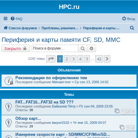
HPC.ru
FAQ
Вход
П
Список форумов
Проблемы, решения, советы
Периферия и карты памяти CF, SD, MMC
о
Периферия и карты памяти CF, SD, MMC
и
Поиск
Расширенный поиск
Закрыто
с
к
Страница
1
из
42
1
2
3
4
5
42
След.
1242 темы
…
Объявления
Рекомендации по оформлению тем
Последнее сообщение
Михаил-iver
«
Ср сен 13, 2006 14:02
Темы
FAT...FAT16...FAT32 на SD ???
Последнее сообщение
Байкалов Пётр
«
Пт сен 04, 2009 23:55
Ответы:
38
1
2
3
Обзор карт...
Последнее сообщение
lawyer0102
«
Чт янв 15, 2009 04:07
Ответы:
29
1
2
Измеряем скорости карт - SD/MMC/CF/MiniSD…