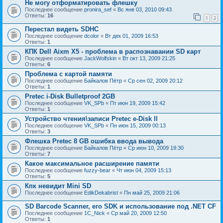
Не могу отформатировать флешку
Последнее сообщение
pronira_sef
«
Вс янв 03, 2010 09:43
Ответы:
16
1
2
Перестал видеть SDHC
Последнее сообщение
dcolor
«
Вт дек 01, 2009 16:53
Ответы:
1
КПК Dell Aixm X5 - проблема в распознавании SD карт
Последнее сообщение
JackWolfskin
«
Вт окт 13, 2009 21:25
Ответы:
6
Проблема с картой памяти
Последнее сообщение
Байкалов Пётр
«
Ср сен 02, 2009 20:12
Ответы:
1
Pretec i-Disk Bulletproof 2GB
Последнее сообщение
VK_SPb
«
Пт июн 19, 2009 15:42
Ответы:
1
Устройство чтения\записи Pretec e-Disk ll
Последнее сообщение
VK_SPb
«
Пн июн 15, 2009 00:13
Ответы:
3
Флешка Pretec 8 GB ошибка ввода вывода
Последнее сообщение
Байкалов Пётр
«
Ср июн 10, 2009 19:30
Ответы:
7
Какое максимальное расширение памяти
Последнее сообщение
fuzzy-bear
«
Чт июн 04, 2009 15:13
Ответы:
5
Кпк невидит Mini SD
Последнее сообщение
EdikDekabrist
«
Пн май 25, 2009 21:06
SD Barcode Scanner, его SDK и использование под .NET CF
Последнее сообщение
1C_Nick
«
Ср май 20, 2009 12:50
Ответы:
1