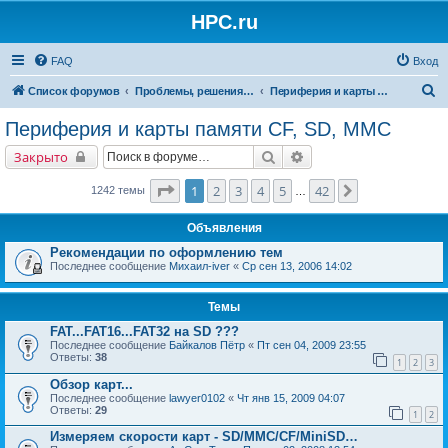
HPC.ru
FAQ
Вход
П
Список форумов
Проблемы, решения, советы
Периферия и карты памяти CF, SD, MMC
о
Периферия и карты памяти CF, SD, MMC
и
Поиск
Расширенный поиск
Закрыто
с
к
Страница
1
из
42
1
2
3
4
5
42
След.
1242 темы
…
Объявления
Рекомендации по оформлению тем
Последнее сообщение
Михаил-iver
«
Ср сен 13, 2006 14:02
Темы
FAT...FAT16...FAT32 на SD ???
Последнее сообщение
Байкалов Пётр
«
Пт сен 04, 2009 23:55
Ответы:
38
1
2
3
Обзор карт...
Последнее сообщение
lawyer0102
«
Чт янв 15, 2009 04:07
Ответы:
29
1
2
Измеряем скорости карт - SD/MMC/CF/MiniSD…