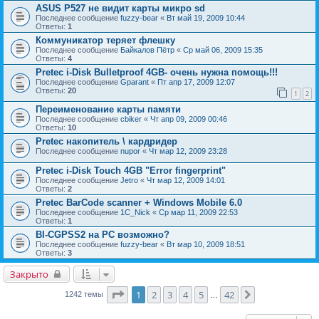
ASUS P527 не видит карты микро sd
Последнее сообщение
fuzzy-bear
«
Вт май 19, 2009 10:44
Ответы:
1
Коммуникатор теряет флешку
Последнее сообщение
Байкалов Пётр
«
Ср май 06, 2009 15:35
Ответы:
4
Pretec i-Disk Bulletproof 4GB- очень нужна помощь!!!
Последнее сообщение
Gparant
«
Пт апр 17, 2009 12:07
Ответы:
20
1
2
Переименование карты памяти
Последнее сообщение
cbiker
«
Чт апр 09, 2009 00:46
Ответы:
10
Pretec накопитель \ кардридер
Последнее сообщение
nupor
«
Чт мар 12, 2009 23:28
Pretec i-Disk Touch 4GB "Error fingerprint"
Последнее сообщение
Jetro
«
Чт мар 12, 2009 14:01
Ответы:
2
Pretec BarCode scanner + Windows Mobile 6.0
Последнее сообщение
1C_Nick
«
Ср мар 11, 2009 22:53
Ответы:
1
BI-CGPSS2 на PC возможно?
Последнее сообщение
fuzzy-bear
«
Вт мар 10, 2009 18:51
Ответы:
3
Закрыто
Страница
1
из
42
1
2
3
4
5
42
След.
1242 темы
…