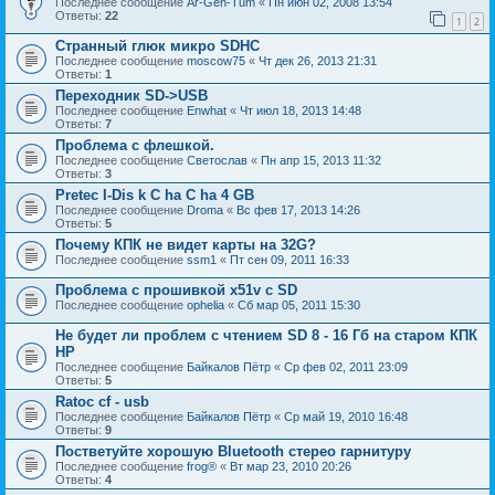
Последнее сообщение
Ar-Gen-Tum
«
Пн июн 02, 2008 13:54
Ответы:
22
1
2
Странный глюк микро SDHC
Последнее сообщение
moscow75
«
Чт дек 26, 2013 21:31
Ответы:
1
Переходник SD->USB
Последнее сообщение
Enwhat
«
Чт июл 18, 2013 14:48
Ответы:
7
Проблема с флешкой.
Последнее сообщение
Светослав
«
Пн апр 15, 2013 11:32
Ответы:
3
Рretec I-Dis k C ha C ha 4 GB
Последнее сообщение
Droma
«
Вс фев 17, 2013 14:26
Ответы:
5
Почему КПК не видет карты на 32G?
Последнее сообщение
ssm1
«
Пт сен 09, 2011 16:33
Проблема с прошивкой x51v c SD
Последнее сообщение
ophelia
«
Сб мар 05, 2011 15:30
Не будет ли проблем с чтением SD 8 - 16 Гб на старом КПК
HP
Последнее сообщение
Байкалов Пётр
«
Ср фев 02, 2011 23:09
Ответы:
5
Ratoc cf - usb
Последнее сообщение
Байкалов Пётр
«
Ср май 19, 2010 16:48
Ответы:
9
Постветуйте хорошую Bluetooth стерео гарнитуру
Последнее сообщение
frog®
«
Вт мар 23, 2010 20:26
Ответы:
4