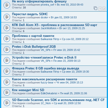
Не могу отформатировать флешку
Последнее сообщение
pronira_sef
«
Вс янв 03, 2010 09:43
Ответы:
16
1
2
Перестал видеть SDHC
Последнее сообщение
dcolor
«
Вт дек 01, 2009 16:53
Ответы:
1
КПК Dell Aixm X5 - проблема в распознавании SD карт
Последнее сообщение
JackWolfskin
«
Вт окт 13, 2009 21:25
Ответы:
6
Проблема с картой памяти
Последнее сообщение
Байкалов Пётр
«
Ср сен 02, 2009 20:12
Ответы:
1
Pretec i-Disk Bulletproof 2GB
Последнее сообщение
VK_SPb
«
Пт июн 19, 2009 15:42
Ответы:
1
Устройство чтения\записи Pretec e-Disk ll
Последнее сообщение
VK_SPb
«
Пн июн 15, 2009 00:13
Ответы:
3
Флешка Pretec 8 GB ошибка ввода вывода
Последнее сообщение
Байкалов Пётр
«
Ср июн 10, 2009 19:30
Ответы:
7
Какое максимальное расширение памяти
Последнее сообщение
fuzzy-bear
«
Чт июн 04, 2009 15:13
Ответы:
5
Кпк невидит Mini SD
Последнее сообщение
EdikDekabrist
«
Пн май 25, 2009 21:06
SD Barcode Scanner, его SDK и использование под .NET CF
Последнее сообщение
1C_Nick
«
Ср май 20, 2009 12:50
Ответы:
1